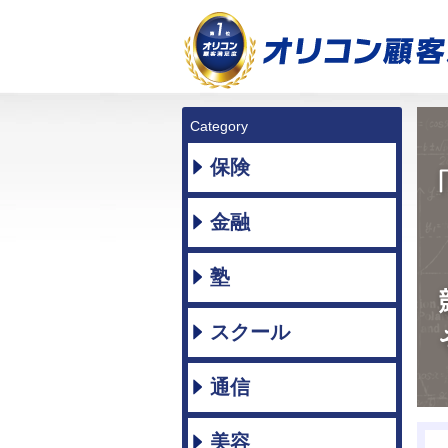
Category
保険
金融
塾
スクール
通信
美容