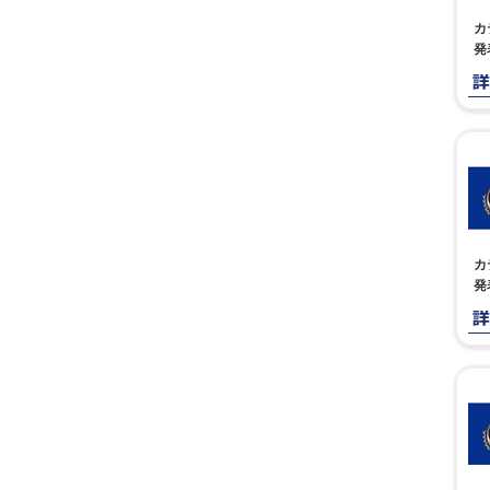
カ
発
カ
発