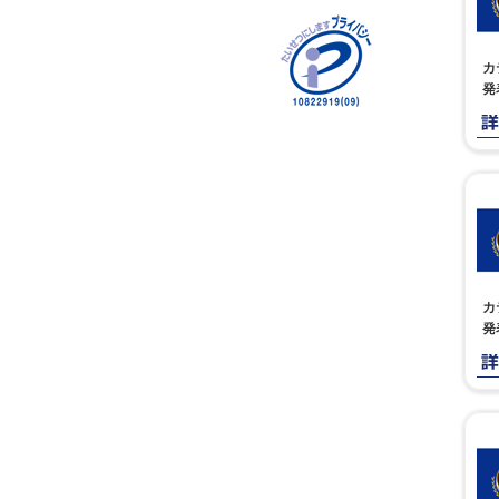
カ
発
カ
発