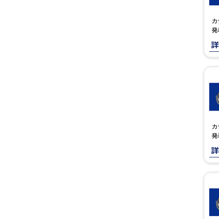
カ
発
カ
発