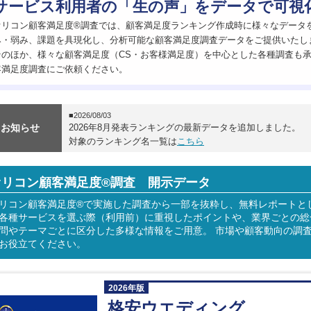
サービス利用者の「生の声」をデータで可視
オリコン顧客満足度®調査では、顧客満足度ランキング作成時に様々なデータ
み・弱み、課題を具現化し、分析可能な顧客満足度調査データをご提供いたし
そのほか、様々な顧客満足度（CS・お客様満足度）を中心とした各種調査も
客満足度調査にご依頼ください。
■2026/08/03
お知らせ
2026年8月発表ランキングの最新データを追加しました。
対象のランキング名一覧は
こちら
オリコン顧客満足度®調査 開示データ
リコン顧客満足度®で実施した調査から一部を抜粋し、無料レポートと
各種サービスを選ぶ際（利用前）に重視したポイントや、業界ごとの総合
問やテーマごとに区分した多様な情報をご用意。 市場や顧客動向の調
お役立てください。
2026年版
格安ウエディング