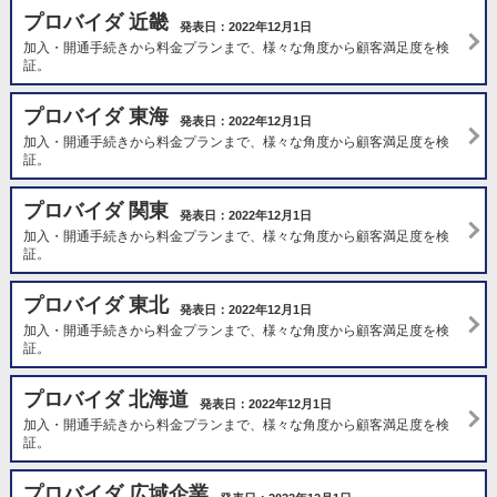
プロバイダ 近畿
発表日：2022年12月1日
加入・開通手続きから料金プランまで、様々な角度から顧客満足度を検
証。
プロバイダ 東海
発表日：2022年12月1日
加入・開通手続きから料金プランまで、様々な角度から顧客満足度を検
証。
プロバイダ 関東
発表日：2022年12月1日
加入・開通手続きから料金プランまで、様々な角度から顧客満足度を検
証。
プロバイダ 東北
発表日：2022年12月1日
加入・開通手続きから料金プランまで、様々な角度から顧客満足度を検
証。
プロバイダ 北海道
発表日：2022年12月1日
加入・開通手続きから料金プランまで、様々な角度から顧客満足度を検
証。
プロバイダ 広域企業