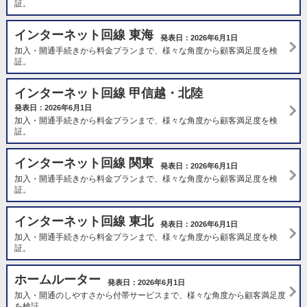
証。
インターネット回線 東海
発表日：2026年6月1日
加入・開通手続きから料金プランまで、様々な角度から顧客満足度を検
証。
インターネット回線 甲信越・北陸
発表日：2026年6月1日
加入・開通手続きから料金プランまで、様々な角度から顧客満足度を検
証。
インターネット回線 関東
発表日：2026年6月1日
加入・開通手続きから料金プランまで、様々な角度から顧客満足度を検
証。
インターネット回線 東北
発表日：2026年6月1日
加入・開通手続きから料金プランまで、様々な角度から顧客満足度を検
証。
ホームルーター
発表日：2026年6月1日
加入・開通のしやすさから付帯サービスまで、様々な角度から顧客満足度
を検証。