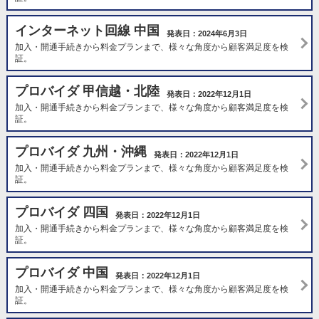
インターネット回線 中国
発表日：2024年6月3日
加入・開通手続きから料金プランまで、様々な角度から顧客満足度を検
証。
プロバイダ 甲信越・北陸
発表日：2022年12月1日
加入・開通手続きから料金プランまで、様々な角度から顧客満足度を検
証。
プロバイダ 九州・沖縄
発表日：2022年12月1日
加入・開通手続きから料金プランまで、様々な角度から顧客満足度を検
証。
プロバイダ 四国
発表日：2022年12月1日
加入・開通手続きから料金プランまで、様々な角度から顧客満足度を検
証。
プロバイダ 中国
発表日：2022年12月1日
加入・開通手続きから料金プランまで、様々な角度から顧客満足度を検
証。