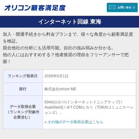
お問い合せ
インターネット回線 東海
加入・開通手続きから料金プランまで、様々な角度から顧客満足度
を検証。
競合他社の分析にも活用可能。自社の強み弱みが分かる。
他の人にはおすすめする？他者推奨の理由をフリーアンサーで把
握！
ランキング発表日
2026年6月1日
発行
株式会社oricon ME
IIJmioひかり(インターネットイニシアティブ) /
データ取得企業
AsahiNet光 / ＠T COMヒカリ（TOKAIコミュニケーシ
（ランキング対象外
ョンズ）...
企業含む）
» その他のデータ取得企業はこちら