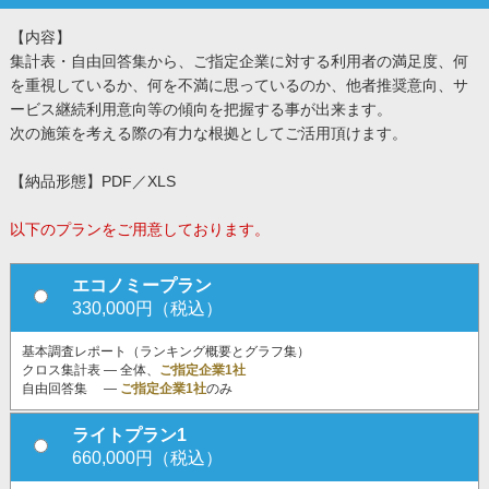
【内容】
集計表・自由回答集から、ご指定企業に対する利用者の満足度、何
を重視しているか、何を不満に思っているのか、他者推奨意向、サ
ービス継続利用意向等の傾向を把握する事が出来ます。
次の施策を考える際の有力な根拠としてご活用頂けます。
【納品形態】PDF／XLS
以下のプランをご用意しております。
エコノミープラン
330,000円（税込）
基本調査レポート（ランキング概要とグラフ集）
クロス集計表 ― 全体、
ご指定企業1社
自由回答集 ―
ご指定企業1社
のみ
ライトプラン1
660,000円（税込）