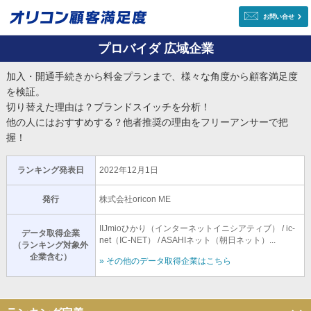
お問い合せ
プロバイダ 広域企業
加入・開通手続きから料金プランまで、様々な角度から顧客満足度
を検証。
切り替えた理由は？ブランドスイッチを分析！
他の人にはおすすめする？他者推奨の理由をフリーアンサーで把
握！
ランキング発表日
2022年12月1日
発行
株式会社oricon ME
IIJmioひかり（インターネットイニシアティブ） / ic-
データ取得企業
net（IC-NET） / ASAHIネット（朝日ネット）...
（ランキング対象外
企業含む）
» その他のデータ取得企業はこちら