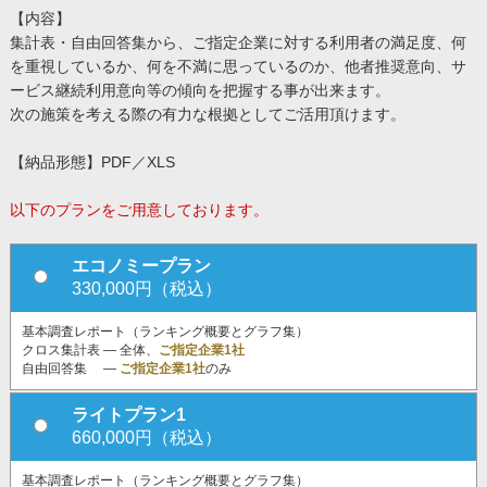
【内容】
集計表・自由回答集から、ご指定企業に対する利用者の満足度、何
を重視しているか、何を不満に思っているのか、他者推奨意向、サ
ービス継続利用意向等の傾向を把握する事が出来ます。
次の施策を考える際の有力な根拠としてご活用頂けます。
【納品形態】PDF／XLS
以下のプランをご用意しております。
エコノミープラン
330,000円（税込）
基本調査レポート（ランキング概要とグラフ集）
クロス集計表 ― 全体、
ご指定企業1社
自由回答集 ―
ご指定企業1社
のみ
ライトプラン1
660,000円（税込）
基本調査レポート（ランキング概要とグラフ集）