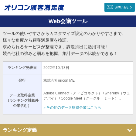
お問い合せ
Web会議ツール
ツールの使いやすさからカスタマイズ設定のわかりやすさまで、
様々な角度から顧客満足度を検証。
求められるサービスが整理でき、課題抽出に活用可能！
競合他社の強みと弱みを把握。集計データの比較ができる！
ランキング発表日
2022年10月3日
発行
株式会社oricon ME
Adobe Connect（アドビコネクト） / whereby（ウェ
データ取得企業
アバイ） / Google Meet（グーグル・ミート）...
（ランキング対象外
企業含む）
» その他のデータ取得企業はこちら
ランキング定義