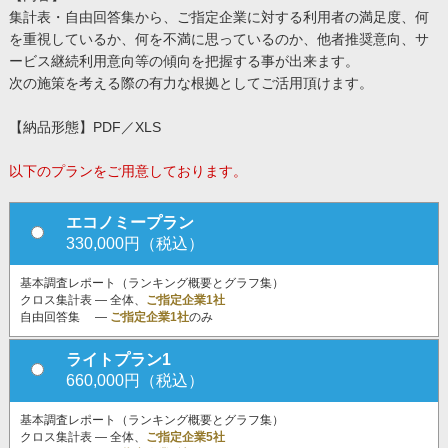
集計表・自由回答集から、ご指定企業に対する利用者の満足度、何
を重視しているか、何を不満に思っているのか、他者推奨意向、サ
ービス継続利用意向等の傾向を把握する事が出来ます。
次の施策を考える際の有力な根拠としてご活用頂けます。
【納品形態】PDF／XLS
以下のプランをご用意しております。
エコノミープラン
330,000円（税込）
基本調査レポート（ランキング概要とグラフ集）
クロス集計表 ― 全体、
ご指定企業1社
自由回答集 ―
ご指定企業1社
のみ
ライトプラン1
660,000円（税込）
基本調査レポート（ランキング概要とグラフ集）
クロス集計表 ― 全体、
ご指定企業5社