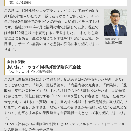
（ほけんの110番）
この度は、保険相談ショップランキングにおいて顧客満足度
第1位の評価をいただき、誠にありがとうございます。2023
年に続き2年連続での第1位との評価、大変嬉しく思っており
ます。当社は2006年7月に福岡の地で創業して以来、現在で
は全国120拠点以上を展開するに至りました。これからも経
営理念にもある「生涯を通じてお客様を守り続ける会社」を
代表取締役社長
山本 真一郎
目指し、サービス品質の向上と態勢の強化に取り組んでまい
ります。
自転車保険
あいおいニッセイ同和損害保険株式会社
（あいおいニッセイ同和損害保険）
この度は自転車保険において顧客満足度総合第1位の評価をいただき、ありが
とうございます。「加入・更新手続き」「商品内容の充実さ」「保険料」「受
取額・支払いスピード」のいずれの項目でも1位の評価をいただき、大変光栄
に存じます。弊社は目指す姿「CSV×DX※を通じてお客さま・地域・社会の未
来を支えつづける」の実現に向け、国内外の地域・社会課題解決に取り組んで
います。今後も、お客さま・地域・社会の皆さまから信頼いただける企業とな
るべく、お客さま本位の業務運営を全役職員一丸となって取り組んでまいりま
す。
※CSV（社会との共通価値の創造）とDX（デジタルトランスフォーメーショ
ンの略語）を組み合わせた造語