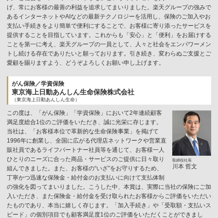
げ、常にお客様の最善の利益を追求してまいりました。楽天グループの強みで
あるインターネットやAIなどの最新テクノロジーを活用し、保険のご加入やお
支払い手続きをより簡単で便利にすることで、お客様に寄り添ったサービスを
提供することを目指しています。これからも「安心」と「便利」をお届けする
ことを第一に考え、楽天グループの一員として、人々と社会をエンパワーメン
トし続ける存在でありたいと願っております。引き続き、変わらぬご支援とご
愛顧を賜りますよう、どうぞよろしくお願い申し上げます。
がん保険／学資保険
東京海上日動あんしん生命保険株式会社
（東京海上日動あんしん生命）
この度は、「がん保険」「学資保険」において2年連続顧客
満足度総合1位のご評価をいただき、誠に光栄に存じます。
当社は、「お客様本位で革新的な生命保険事業」を掲げて
1996年に創業し、全国に広がる代理店ネットワークや営業直
販社員であるライフパートナー社員等を通じて、お客様一人
ひとりのニーズに合った商品・サービスのご提供に日々取り
取締役社長
川本 哲文
組んできました。また、お客様の“いざ”をお守りするため、
丁寧かつ迅速な保険金・給付金のお支払いに向けて支払体制
の強化を図ってまいりました。こうした中、本賞は、実際に当社の保険にご加
入いただき、また保険金・給付金を受け取られたお客様からご評価をいただい
たものであり、本当に嬉しく存じます。「加入手続き」や「受取額・支払いス
ピード」の個別項目でも顧客満足度1位のご評価をいただくことができまし