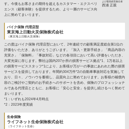
よび最高経営責任者
す。今後もお客さまの期待を超えるカスタマー・エクスペリ
西浦 正親
エンス（顧客体験）を提供するため、より一層のサービス向
上に努めてまいります。
バイク保険 代理店型
東京海上日動火災保険株式会社
（東京海上日動火災保険）
この度はバイク保険 代理店型において、2年連続での顧客満足度総合第1位の
評価をいただき、ありがとうございます。「加入・更新手続き」「商品内容の
充実さ」「保険料」「事故対応」などの各項目において高い評価をいただき、
大変光栄に存じます。弊社は国内207か所の損害サービス拠点*1、1万名以上
の損害サービススタッフ*1により、お客様が万が一の事故にあわれた際の損害
サービスを提供しております。年間約304万件*2の自動車事故対応を実施して
おり、日々、ノウハウを蓄積し、品質向上に努めております。お客様の補償内
容のご検討やご契約のお手続きへのサポートを含め、保険のプロフェッショナ
ルである代理店とともに、お客様に「安心と安全」を提供し続けるべく努めて
まいります。
*1：いずれも2024年4月時点
*2：2023年度実績
生命保険
ライフネット生命保険株式会社
（ライフネット生命）