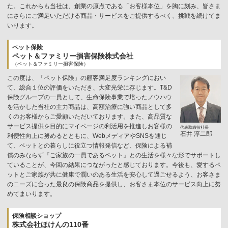
た。これからも当社は、創業の原点である「お客様本位」を胸に刻み、皆さま
にさらにご満足いただける商品・サービスをご提供するべく、挑戦を続けてま
いります。
ペット保険
ペット＆ファミリー損害保険株式会社
（ペット＆ファミリー損害保険）
この度は、「ペット保険」の顧客満足度ランキングにおい
て、総合１位の評価をいただき、大変光栄に存じます。T&D
保険グループの一員として、生命保険事業で培ったノウハウ
を活かした当社の主力商品は、高額治療に強い商品として多
くのお客様からご愛顧いただいております。また、高品質な
サービス提供を目的にマイページの利活用を推進しお客様の
代表取締役社長
石井 淳二郎
利便性向上に努めるとともに、WebメディアやSNSを通じ
て、ペットとの暮らしに役立つ情報発信など、保険による補
償のみならず『ご家族の一員であるペット』との生活を様々な形でサポートし
ていることが、今回の結果につながったと感じております。今後も、愛するペ
ットとご家族が共に健康で潤いのある生活を安心して過ごせるよう、お客さま
のニーズに合った最良の保険商品を提供し、お客さま本位のサービス向上に努
めてまいります。
保険相談ショップ
株式会社ほけんの110番