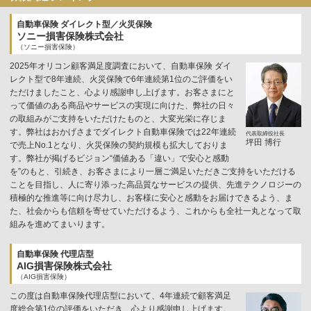
自動車保険 ダイレクト型／火災保険
ソニー損害保険株式会社
（ソニー損害保険）
2025年オリコン顧客満足度調査において、自動車保険 ダイ
レクト型で8年連続、火災保険で6年連続第1位のご評価をい
ただけましたこと、心より感謝申し上げます。お客さまにと
って価値のある商品やサービスの実現に向けた、弊社の日々
の取組みがご支持をいただけたものと、大変光栄に存じま
す。弊社はおかげさまでダイレクト自動車保険では22年連続
代表取締役社長
坪田 博行
で売上No.1となり、火災保険の契約規模も拡大しておりま
す。弊社が掲げるビジョン“価値ある「違い」で安心と感動
を”のもと、引続き、お客さまにより一層ご満足いただきご支持をいただける
ことを目指し、人に寄り添った高品質なサービスの提供、先進テクノロジーの
積極的な推進等に向け尽力し、お客様に安心と感動をお届けできるよう、ま
た、社会からも信頼を寄せていただけるよう、これからも全社一丸となって取
組みを進めてまいります。
自動車保険 代理店型
AIG損害保険株式会社
（AIG損害保険）
この度は自動車保険代理店型において、4年連続で顧客満足
度総合第1位の評価をいただき、心より感謝申し上げます。