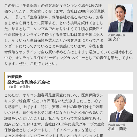
この度は「生命保険」の顧客満足度ランキング総合1位の評
価をいただき、大変嬉しく存じます。当社は2008年の開業以
来、一貫して「生命保険を、保険会社が売るものから、お客
さまが自ら買うものに変革する」という挑戦を続けてきまし
た。結果として、シンプルでわかりやすくて手頃な保険料の
生命保険をオンラインで提供する事業活動は業界全体に拡大
代表取締役社長
森 亮介
し、そういった生命保険を選ぶことがお客さまにとってスタ
ンダードになってきていることを実感しています。今後も生
命保険をオンラインで自ら買い求める方はますます増加していくと期待される
中で、オンライン生保のリーディングカンパニーとしての責任を果たしてまい
ります。ぜひ、ご期待ください。
医療保険
楽天生命保険株式会社
（楽天生命保険）
このたび、オリコン顧客満足度調査において、医療保険ラン
キングで総合第1位という評価をいただきましたこと、心よ
り感謝申し上げます。特に、実際に当社の医療保険をご利用
いただき、給付金をお受け取りになられたお客様から高いご
評価をいただけたことは、私たちにとって大変光栄であり、
励みとなっております。当社は2012年に楽天グループの生命
代表取締役社長
杉山 蘭房
保険会社としてスタートし、「イノベーションを通じて、
人々と社会をエンパワーメントする」というミッションを掲