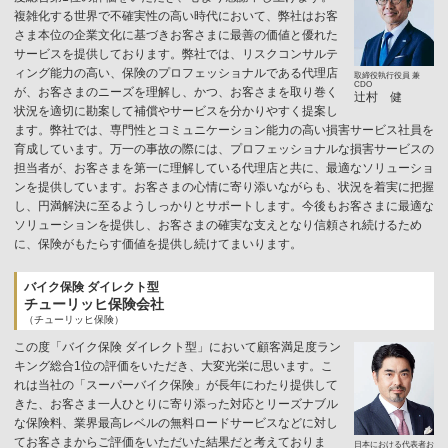
複雑化する世界で不確実性の高い時代において、弊社はお客
さま本位の企業文化に基づきお客さまに最善の価値と優れた
サービスを提供しております。弊社では、リスクコンサルテ
ィング能力の高い、保険のプロフェッショナルである代理店
取締役執行役員 兼
CDO
が、お客さまのニーズを理解し、かつ、お客さまを取り巻く
辻村 健
状況を適切に勘案して補償やサービスを分かりやすく提案し
ます。弊社では、専門性とコミュニケーション能力の高い損害サービス社員を
育成しています。万一の事故の際には、プロフェッショナルな損害サービスの
担当者が、お客さまを第一に理解している代理店と共に、最適なソリューショ
ンを提供しています。お客さまの心情に寄り添いながらも、状況を着実に把握
し、円満解決に至るようしっかりとサポートします。今後もお客さまに最適な
ソリューションを提供し、お客さまの確実な支えとなり信頼され続けるため
に、保険がもたらす価値を提供し続けてまいります。
バイク保険 ダイレクト型
チューリッヒ保険会社
（チューリッヒ保険）
この度「バイク保険 ダイレクト型」において顧客満足度ラン
キング総合1位の評価をいただき、大変光栄に思います。こ
れは当社の「スーパーバイク保険」が長年にわたり提供して
きた、お客さま一人ひとりに寄り添った対応とリーズナブル
な保険料、業界最高レベルの無料ロードサービスなどに対し
てお客さまからご評価をいただいた結果だと考えておりま
日本における代表者お