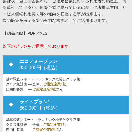
集計表・自由回答集から、ご指定企業に対する利用者の満足度、何
を重視しているか、何を不満に思っているのか、他者推奨意向、サ
ービス継続利用意向等の傾向を把握する事が出来ます。
次の施策を考える際の有力な根拠としてご活用頂けます。
【納品形態】PDF／XLS
以下のプランをご用意しております。
エコノミープラン
330,000円（税込）
基本調査レポート（ランキング概要とグラフ集）
クロス集計表 ― 全体、
ご指定企業1社
自由回答集 ―
ご指定企業1社
のみ
ライトプラン1
660,000円（税込）
基本調査レポート（ランキング概要とグラフ集）
クロス集計表 ― 全体、
ご指定企業5社
自由回答集 ―
ご指定企業5社
のみ