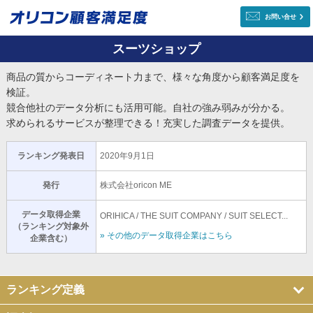
お問い合せ
スーツショップ
商品の質からコーディネート力まで、様々な角度から顧客満足度を
検証。
競合他社のデータ分析にも活用可能。自社の強み弱みが分かる。
求められるサービスが整理できる！充実した調査データを提供。
ランキング発表日
2020年9月1日
発行
株式会社oricon ME
データ取得企業
ORIHICA / THE SUIT COMPANY / SUIT SELECT...
（ランキング対象外
» その他のデータ取得企業はこちら
企業含む）
ランキング定義