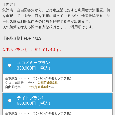
【内容】
集計表・自由回答集から、ご指定企業に対する利用者の満足度、何
を重視しているか、何を不満に思っているのか、他者推奨意向、サ
ービス継続利用意向等の傾向を把握する事が出来ます。
次の施策を考える際の有力な根拠としてご活用頂けます。
【納品形態】PDF／XLS
以下のプランをご用意しております。
エコノミープラン
330,000円（税込）
基本調査レポート（ランキング概要とグラフ集）
クロス集計表 ― 全体、
ご指定企業1社
自由回答集 ―
ご指定企業1社
のみ
ライトプラン1
660,000円（税込）
基本調査レポート（ランキング概要とグラフ集）