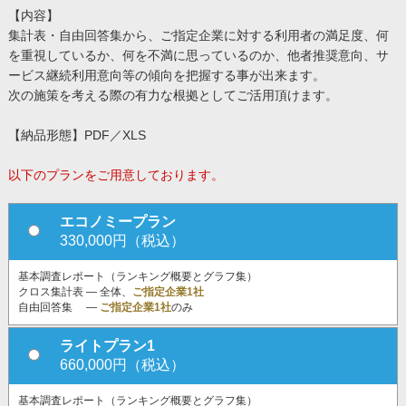
【内容】
集計表・自由回答集から、ご指定企業に対する利用者の満足度、何
を重視しているか、何を不満に思っているのか、他者推奨意向、サ
ービス継続利用意向等の傾向を把握する事が出来ます。
次の施策を考える際の有力な根拠としてご活用頂けます。
【納品形態】PDF／XLS
以下のプランをご用意しております。
エコノミープラン
330,000円（税込）
基本調査レポート（ランキング概要とグラフ集）
クロス集計表 ― 全体、
ご指定企業1社
自由回答集 ―
ご指定企業1社
のみ
ライトプラン1
660,000円（税込）
基本調査レポート（ランキング概要とグラフ集）