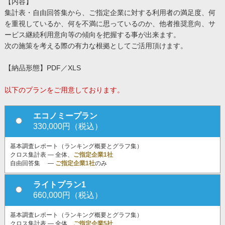
【内容】
集計表・自由回答集から、ご指定企業に対する利用者の満足度、何
を重視しているか、何を不満に思っているのか、他者推奨意向、サ
ービス継続利用意向等の傾向を把握する事が出来ます。
次の施策を考える際の有力な根拠としてご活用頂けます。
【納品形態】PDF／XLS
以下のプランをご用意しております。
エコノミープラン
330,000円（税込）
基本調査レポート（ランキング概要とグラフ集）
クロス集計表 ― 全体、
ご指定企業1社
自由回答集 ―
ご指定企業1社
のみ
ライトプラン1
660,000円（税込）
基本調査レポート（ランキング概要とグラフ集）
クロス集計表 ― 全体、
ご指定企業5社