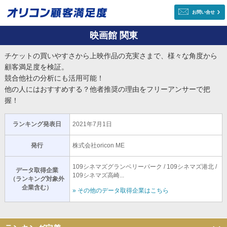
お問い合せ
映画館 関東
チケットの買いやすさから上映作品の充実さまで、様々な角度から
顧客満足度を検証。
競合他社の分析にも活用可能！
他の人にはおすすめする？他者推奨の理由をフリーアンサーで把
握！
ランキング発表日
2021年7月1日
発行
株式会社oricon ME
109シネマズグランベリーパーク / 109シネマズ港北 /
データ取得企業
109シネマズ高崎...
（ランキング対象外
企業含む）
» その他のデータ取得企業はこちら