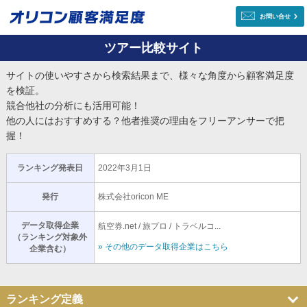
お問い合せ
ツアー比較サイト
サイトの使いやすさから検索結果まで、様々な角度から顧客満足度
を検証。
競合他社の分析にも活用可能！
他の人にはおすすめする？他者推奨の理由をフリーアンサーで把
握！
ランキング発表日
2022年3月1日
発行
株式会社oricon ME
データ取得企業
航空券.net / 旅プロ / トラベルコ...
（ランキング対象外
» その他のデータ取得企業はこちら
企業含む）
ランキング定義