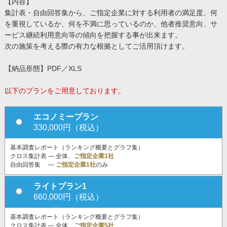
【内容】
集計表・自由回答集から、ご指定企業に対する利用者の満足度、何
を重視しているか、何を不満に思っているのか、他者推奨意向、サ
ービス継続利用意向等の傾向を把握する事が出来ます。
次の施策を考える際の有力な根拠としてご活用頂けます。
【納品形態】PDF／XLS
以下のプランをご用意しております。
エコノミープラン
330,000円（税込）
基本調査レポート（ランキング概要とグラフ集）
クロス集計表 ― 全体、
ご指定企業1社
自由回答集 ―
ご指定企業1社
のみ
ライトプラン1
660,000円（税込）
基本調査レポート（ランキング概要とグラフ集）
クロス集計表 ― 全体、
ご指定企業5社