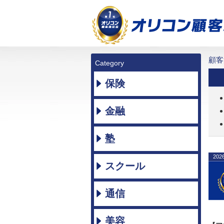
顧客
Category
保険
金融
塾
202
スクール
通信
美容