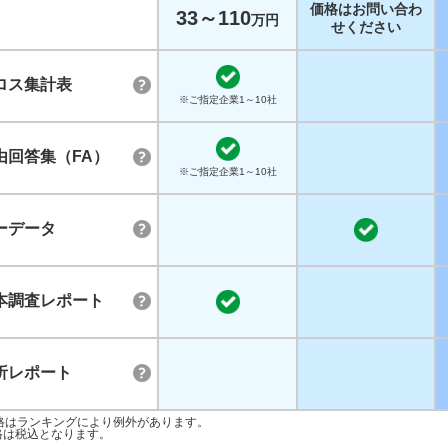
価格はお問い合わ
33～110
万円
せください
ロス集計表
※ご指定企業1～10社
由回答集（FA）
※ご指定企業1～10社
ーデータ
本調査レポート
析レポート
格はランキングにより例外があります。
格は税込となります。