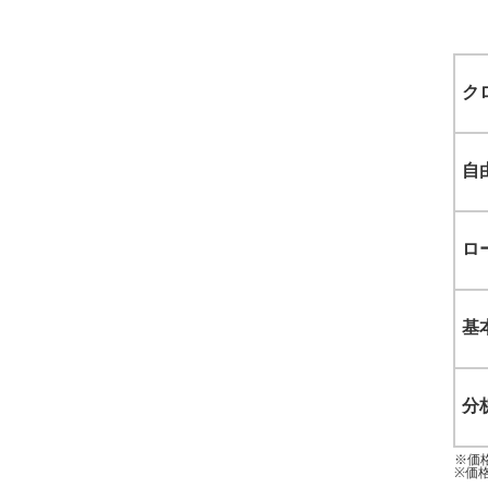
ク
自
ロ
基
分
※価
※価