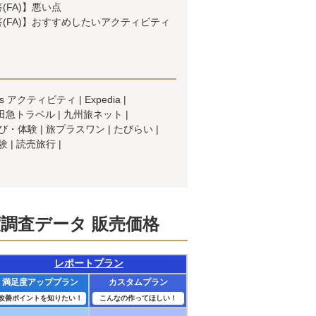
(FA)】悪い点
(FA)】おすすめしたいアクティビティ
ler's アクティビティ
Expedia
田急トラベル
九州旅ネット
び・体験
旅プラスワン
たびらい
験
読売旅行
調査データ 販売価格
レポートプラン
満足度アッププラン
カスタムプラン
改善ポイントを知りたい！
こんなの作ってほしい！