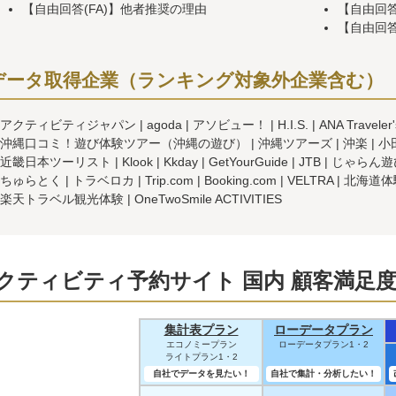
【自由回答(FA)】他者推奨の理由
【自由回答
【自由回答
データ取得企業（ランキング対象外企業含む）
アクティビティジャパン
agoda
アソビュー！
H.I.S.
ANA Trave
沖縄口コミ！遊び体験ツアー（沖縄の遊び）
沖縄ツアーズ
沖楽
小
近畿日本ツーリスト
Klook
Kkday
GetYourGuide
JTB
じゃらん遊
ちゅらとく
トラベロカ
Trip.com
Booking.com
VELTRA
北海道体
楽天トラベル観光体験
OneTwoSmile ACTIVITIES
クティビティ予約サイト 国内 顧客満足度
集計表プラン
ローデータプラン
エコノミープラン
ローデータプラン1・2
ライトプラン1・2
自社でデータを見たい！
自社で集計・分析したい！