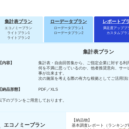
集計表プラン
ローデータプラン
レポートプ
エコノミープラン
ローデータプラン1
満足度アッププ
ライトプラン1
ローデータプラン2
カスタムプラ
ライトプラン2
集計表プラン
【内容】
集計表・自由回答集から、ご指定企業に対する利
何を不満に思っているのか、他者推奨意向、サー
事が出来ます。
次の施策を考える際の有力な根拠としてご活用頂
【納品形態】
PDF／XLS
以下のプランをご用意しております。
【納品物】
エコノミープラン
基本調査レポート（ランキング