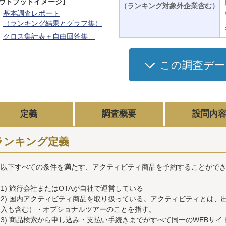
ウトプットイメージ】
（ランキング対象外企業含む）
基本調査レポート
（ランキング結果とグラフ集）
クロス集計表＋自由回答集
この調査デー
定義
調査概要
設問内
ランキング定義
以下すべての条件を満たす、アクティビティ商品を予約することができ
1) 旅行会社またはOTAが自社で運営している
2) 国内アクティビティ商品を取り扱っている。アクティビティとは、
入も含む）・オプショナルツアーのことを指す。
3) 商品検索から申し込み・支払い手続きまでがすべて同一のWEBサ