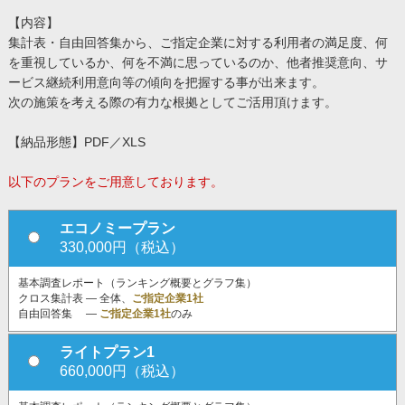
【内容】
集計表・自由回答集から、ご指定企業に対する利用者の満足度、何
を重視しているか、何を不満に思っているのか、他者推奨意向、サ
ービス継続利用意向等の傾向を把握する事が出来ます。
次の施策を考える際の有力な根拠としてご活用頂けます。
【納品形態】PDF／XLS
以下のプランをご用意しております。
エコノミープラン
330,000円（税込）
基本調査レポート（ランキング概要とグラフ集）
クロス集計表 ― 全体、
ご指定企業1社
自由回答集 ―
ご指定企業1社
のみ
ライトプラン1
660,000円（税込）