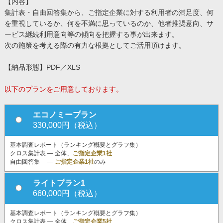
【内容】
集計表・自由回答集から、ご指定企業に対する利用者の満足度、何
を重視しているか、何を不満に思っているのか、他者推奨意向、サ
ービス継続利用意向等の傾向を把握する事が出来ます。
次の施策を考える際の有力な根拠としてご活用頂けます。
【納品形態】PDF／XLS
以下のプランをご用意しております。
エコノミープラン
330,000円（税込）
基本調査レポート（ランキング概要とグラフ集）
クロス集計表 ― 全体、
ご指定企業1社
自由回答集 ―
ご指定企業1社
のみ
ライトプラン1
660,000円（税込）
基本調査レポート（ランキング概要とグラフ集）
クロス集計表 ― 全体、
ご指定企業5社