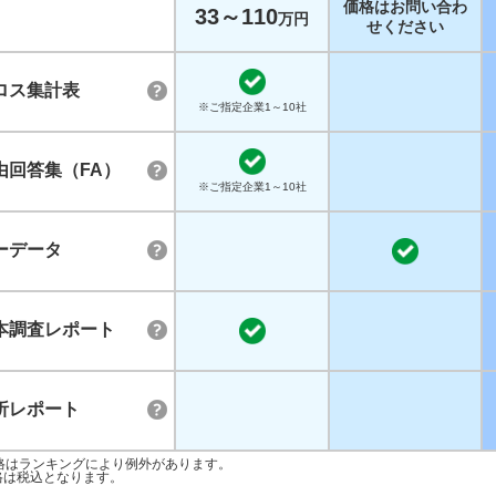
価格はお問い合わ
33～110
万円
せください
ロス集計表
※ご指定企業1～10社
由回答集（FA）
※ご指定企業1～10社
ーデータ
本調査レポート
析レポート
格はランキングにより例外があります。
格は税込となります。