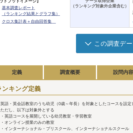
データ取得企業
ウトプットイメージ】
（ランキング対象外企業含む）
基本調査レポート
（ランキング結果とグラフ集）
クロス集計表＋自由回答集
この調査デー
定義
調査概要
設問内
ランキング定義
英語・英会話教室のうち幼児（0歳～年長）を対象としたコースを設定
ただし、以下は対象外とする
・英語コースを展開している幼児教室・学習教室
・オンライン授業のみの教室
・インターナショナル・プリスクール、インターナショナルスクール