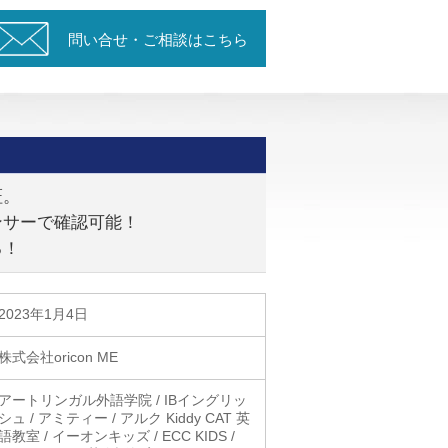
問い合せ・ご相談はこちら
証。
ンサーで確認可能！
る！
2023年1月4日
株式会社oricon ME
アートリンガル外語学院 / IBイングリッ
シュ / アミティー / アルク Kiddy CAT 英
語教室 / イーオンキッズ / ECC KIDS /