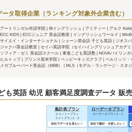
データ取得企業（ランキング対象外企業含む）
アートリンガル外語学院
IBイングリッシュ
アミティー
アルク Kidd
ECC KIDS
ECCジュニア 英会話教室
イングリッシュワールド
WinB
サイエイ・インターナショナル
シェーン英会話 子ども英語
ジオスバ
ジャクパ英会話教室
セイハ英語学院（セイハイングリッシュアカデミ
ソフィア・ゼミ 英会話スクール
東進こども英語塾
NOVAバイリンガル
ヒルトップ
プリンス英米学院
ペッピーキッズクラブ
ベルリッツ・
メガブルーバード英会話（MBB）
MLS（モデル・ランゲージ・スタ
ども英語 幼児 顧客満足度調査データ 販
集計表プラン
ローデータプラン
エコノミープラン
ローデータプラン1・2
ライトプラン1・2
自社でデータを見たい！
自社で集計・分析したい！