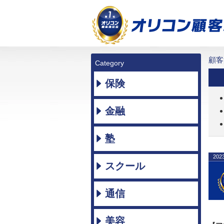
顧客
Category
保険
金融
塾
202
スクール
通信
美容