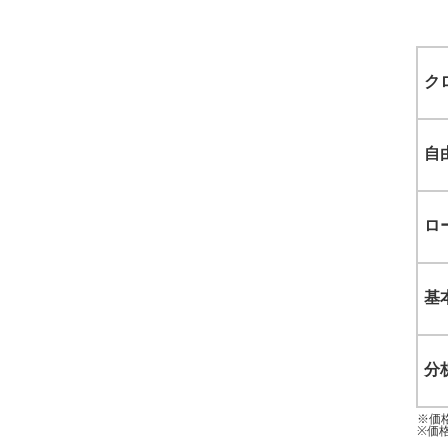
ク
自
ロ
基
分
※価
※価