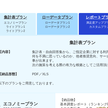
集計表プラン
ローデータプラン
レポートプ
エコノミープラン
ローデータプラン1
満足度アッププ
ライトプラン1
ローデータプラン2
カスタムプラ
ライトプラン2
集計表プラン
【内容】
集計表・自由回答集から、ご指定企業に対する利
何を不満に思っているのか、他者推奨意向、サー
事が出来ます。
次の施策を考える際の有力な根拠としてご活用頂
【納品形態】
PDF／XLS
以下のプランをご用意しております。
【納品物】
エコノミープラン
基本調査レポート（ランキング