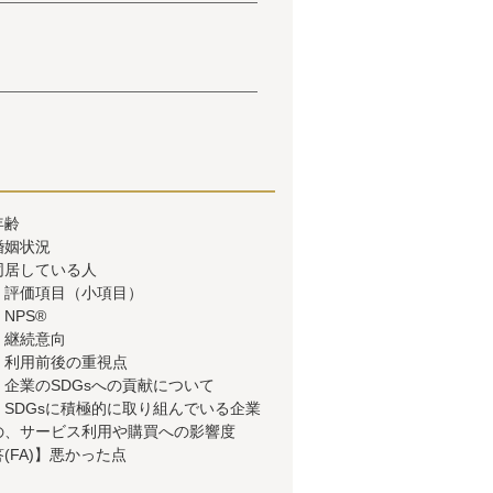
年齢
婚姻状況
同居している人
】評価項目（小項目）
NPS®
】継続意向
】利用前後の重視点
企業のSDGsへの貢献について
SDGsに積極的に取り組んでいる企業
の、サービス利用や購買への影響度
(FA)】悪かった点