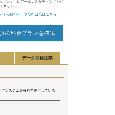
んざい / クレアール / スタディング / ゼ
ミネット...
» その他のデータ取得企業はこちら
タの料金プランを確認
容
データ取得企業
る学習システムを有料で提供している