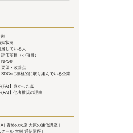
年齢
婚姻状況
同居している人
】評価項目（小項目）
NPS®
】要望・改善点
SDGsに積極的に取り組んでいる企業
(FA)】良かった点
(FA)】他者推奨の理由
A
資格の大原 大原の通信講座
クール 大栄 通信講座