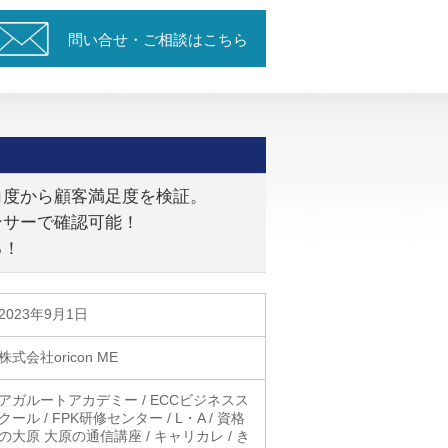
問い合せ・ご相談はこちら
角度から顧客満足度を検証。
ンサーで確認可能！
る！
2023年9月1日
株式会社oricon ME
アガルートアカデミー / ECCビジネスス
クール / FPK研修センター / L・A / 資格
の大原 大原の通信講座 / キャリカレ / き