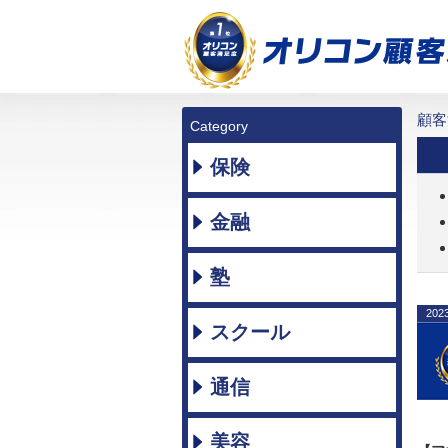
顧客
Category
保険
金融
塾
202
スクール
通信
美容