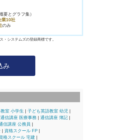
概要とグラフ集）
業10社
社
のみ
クス・システムズの登録商標です。
教室 小学生
子ども英語教室 幼児
通信講座 医療事務
通信講座 簿記
通信講座 公務員
士
資格スクール FP
資格スクール 宅建