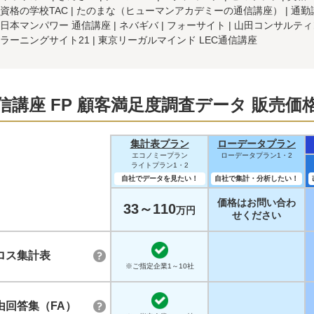
資格の学校TAC
たのまな（ヒューマンアカデミーの通信講座）
通勤
日本マンパワー 通信講座
ネバギバ
フォーサイト
山田コンサルティ
ラーニングサイト21
東京リーガルマインド LEC通信講座
信講座 FP 顧客満足度調査データ 販売価
集計表プラン
ローデータプラン
エコノミープラン
ローデータプラン1・2
ライトプラン1・2
自社でデータを見たい！
自社で集計・分析したい！
価格はお問い合わ
33～110
万円
せください
ロス集計表
※ご指定企業1～10社
由回答集（FA）