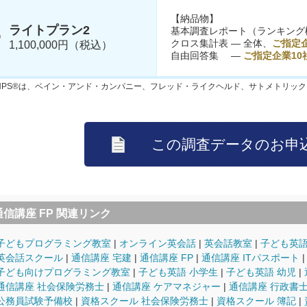
【納品物】
ライトプラン2
基本調査レポート（ランキング
クロス集計表 ― 全体、
ご指定企
1,100,000円（税込）
自由回答集 ―
ご指定企業10
NPS®は、ベイン・アンド・カンパニー、フレッド・ライクヘルド、サトメトリッ
通信講座 FP 関連リンク
子どもプログラミング教室
オンライン英会話
英会話教室
子ども英語
英会話スクール
通信講座 宅建
通信講座 FP
通信講座 ITパスポート
子ども向けプログラミング教室
子ども英語 小学生
子ども英語 幼児
通信講座 社会保険労務士
通信講座 ケアマネジャー
通信講座 行政書
公務員試験予備校
資格スクール 社会保険労務士
資格スクール 簿記