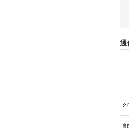
通
ク
自