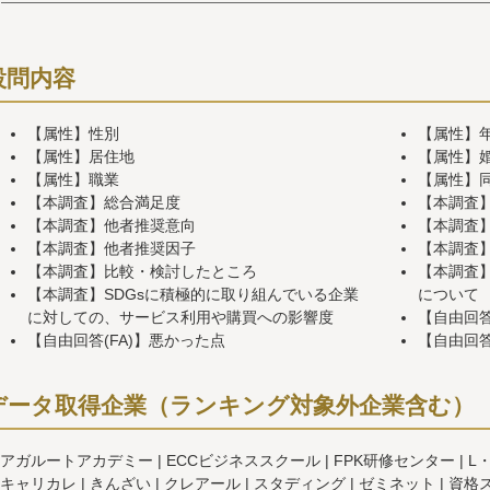
設問内容
【属性】性別
【属性】
【属性】居住地
【属性】
【属性】職業
【属性】
【本調査】総合満足度
【本調査
【本調査】他者推奨意向
【本調査】
【本調査】他者推奨因子
【本調査
【本調査】比較・検討したところ
【本調査】
【本調査】SDGsに積極的に取り組んでいる企業
について
に対しての、サービス利用や購買への影響度
【自由回答
【自由回答(FA)】悪かった点
【自由回答
データ取得企業（ランキング対象外企業含む）
アガルートアカデミー
ECCビジネススクール
FPK研修センター
L・
キャリカレ
きんざい
クレアール
スタディング
ゼミネット
資格ス