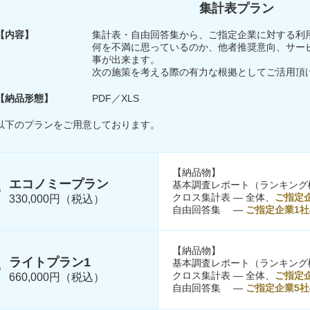
集計表プラン
【内容】
集計表・自由回答集から、ご指定企業に対する利
何を不満に思っているのか、他者推奨意向、サー
事が出来ます。
次の施策を考える際の有力な根拠としてご活用頂
【納品形態】
PDF／XLS
以下のプランをご用意しております。
【納品物】
エコノミープラン
基本調査レポート（ランキング
クロス集計表 ― 全体、
ご指定
330,000円（税込）
自由回答集 ―
ご指定企業1社
【納品物】
ライトプラン1
基本調査レポート（ランキング
クロス集計表 ― 全体、
ご指定
660,000円（税込）
自由回答集 ―
ご指定企業5社