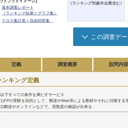
ウトプットイメージ】
（ランキング対象外企業含む）
基本調査レポート
（ランキング結果とグラフ集）
クロス集計表＋自由回答集
この調査デー
定義
調査概要
設問内
ランキング定義
以下すべての条件を満たすサービス
1)FPの受験を目的として、郵送やWeb等による教材やそれに付随す
2)郵送やオンラインなどで、習熟度の確認が出来る