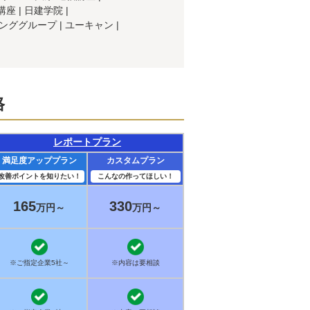
講座
日建学院
ンググループ
ユーキャン
格
レポートプラン
満足度アッププラン
カスタムプラン
改善ポイントを知りたい！
こんなの作ってほしい！
165
330
万円～
万円～
※ご指定企業5社～
※内容は要相談