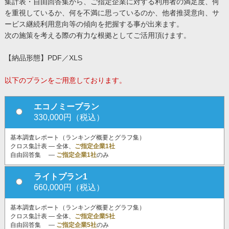
集計表・自由回答集から、ご指定企業に対する利用者の満足度、何
を重視しているか、何を不満に思っているのか、他者推奨意向、サ
ービス継続利用意向等の傾向を把握する事が出来ます。
次の施策を考える際の有力な根拠としてご活用頂けます。
【納品形態】PDF／XLS
以下のプランをご用意しております。
エコノミープラン
330,000円（税込）
基本調査レポート（ランキング概要とグラフ集）
クロス集計表 ― 全体、
ご指定企業1社
自由回答集 ―
ご指定企業1社
のみ
ライトプラン1
660,000円（税込）
基本調査レポート（ランキング概要とグラフ集）
クロス集計表 ― 全体、
ご指定企業5社
自由回答集 ―
ご指定企業5社
のみ