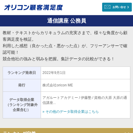
お問い合せ
通信講座 公務員
教材・テキストからカリキュラムの充実さまで、様々な角度から顧
客満足度を検証。
利用した感想（良かった点・悪かった点）が、フリーアンサーで確
認可能！
競合他社の強みと弱みを把握。集計データの比較ができる！
ランキング発表日
2022年9月1日
発行
株式会社oricon ME
アガルートアカデミー / 伊藤塾 / 資格の大原 大原の通
データ取得企業
信講座...
（ランキング対象外
企業含む）
» その他のデータ取得企業はこちら