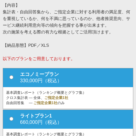
【内容】
集計表・自由回答集から、ご指定企業に対する利用者の満足度、何
を重視しているか、何を不満に思っているのか、他者推奨意向、サ
ービス継続利用意向等の傾向を把握する事が出来ます。
次の施策を考える際の有力な根拠としてご活用頂けます。
【納品形態】PDF／XLS
以下のプランをご用意しております。
エコノミープラン
330,000円（税込）
基本調査レポート（ランキング概要とグラフ集）
クロス集計表 ― 全体、
ご指定企業1社
自由回答集 ―
ご指定企業1社
のみ
ライトプラン1
660,000円（税込）
基本調査レポート（ランキング概要とグラフ集）