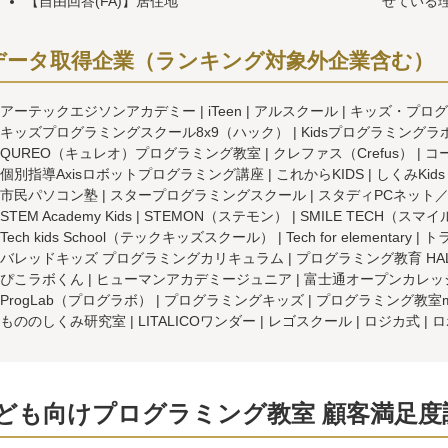
【自由回答(FA)】居住地
せている
データ取得企業（ランキング対象外企業含む）
アーテックエジソンアカデミー
iTeen
アルスクール
キッズ・プログラ
キッズプログラミングスクール8x9（ハック）
Kidsプログラミングラ
QUREO（キュレオ）プログラミング教室
クレファス（Crefus）
コ
個別指導Axisロボットプログラミング講座
これからKIDS
しくみKids
市民パソコン塾
スタープログラミングスクール
スタディPCネット／
STEM Academy Kids
STEMON（ステモン）
SMILE TECH（スマ
Tech kids School（テックキッズスクール）
Tech for elementary
ト
バレッドキッズ プログラミングカリキュラム
プログラミング教育 HA
ぴこラボくん
ヒューマンアカデミージュニア
富士通オープンカレッジ F＠
ProgLab（プログラボ）
プログラミングキッズ
プログラミング教室m
もののしくみ研究室
LITALICOワンダー
レゴスクール
ロジカ式
ロ
ども向けプログラミング教室 顧客満足度