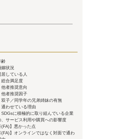
年齢
婚姻状況
同居している人
】総合満足度
】他者推奨意向
】他者推奨因子
】双子／同学年の兄弟姉妹の有無
】通わせている理由
SDGsに積極的に取り組んでいる企業
の、サービス利用や購買への影響度
(FA)】悪かった点
(FA)】オンラインではなく対面で通わ