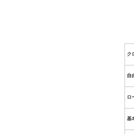
ク
自
ロ
基