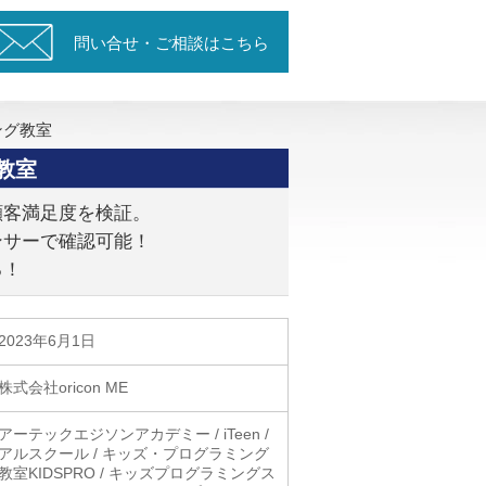
問い合せ・ご相談はこちら
ング教室
教室
顧客満足度を検証。
ンサーで確認可能！
る！
2023年6月1日
株式会社oricon ME
アーテックエジソンアカデミー / iTeen /
アルスクール / キッズ・プログラミング
教室KIDSPRO / キッズプログラミングス