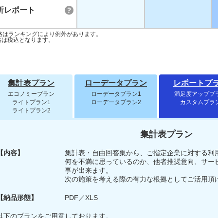
析レポート
格はランキングにより例外があります。
格は税込となります。
集計表プラン
ローデータプラン
レポートプ
エコノミープラン
ローデータプラン1
満足度アッププ
ライトプラン1
ローデータプラン2
カスタムプラ
ライトプラン2
集計表プラン
【内容】
集計表・自由回答集から、ご指定企業に対する利
何を不満に思っているのか、他者推奨意向、サー
事が出来ます。
次の施策を考える際の有力な根拠としてご活用頂
【納品形態】
PDF／XLS
以下のプランをご用意しております。