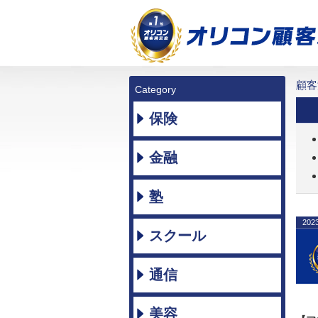
顧客
Category
保険
金融
塾
202
スクール
通信
美容