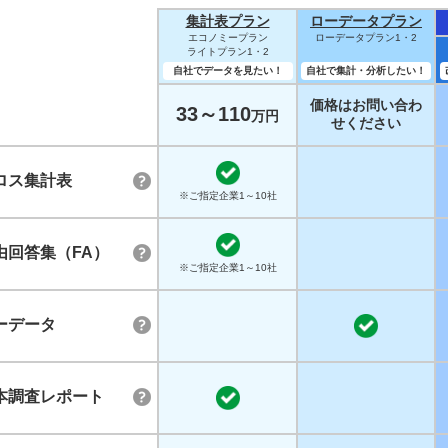
集計表プラン
ローデータプラン
エコノミープラン
ローデータプラン1・2
ライトプラン1・2
自社でデータを見たい！
自社で集計・分析したい！
価格はお問い合わ
33～110
万円
せください
ロス集計表
※ご指定企業1～10社
由回答集（FA）
※ご指定企業1～10社
ーデータ
本調査レポート