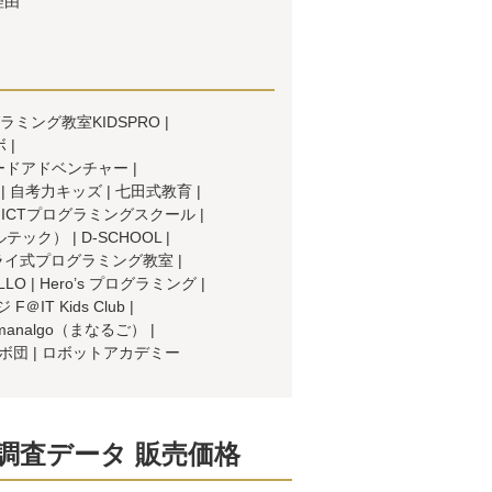
理由
ミング教室KIDSPRO
ボ
ードアドベンチャー
自考力キッズ
七田式教育
ICTプログラミングスクール
イルテック）
D-SCHOOL
ライ式プログラミング教室
LLO
Hero’s プログラミング
IT Kids Club
analgo（まなるご）
ボ団
ロボットアカデミー
調査データ 販売価格