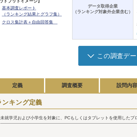
ウトプットイメージ】
データ取得企業
基本調査レポート
（ランキング対象外企業含む）
（ランキング結果とグラフ集）
クロス集計表＋自由回答集
この調査デー
定義
調査概要
設問内
ランキング定義
未就学児および小学生を対象に、PCもしくはタブレットを使用したプ