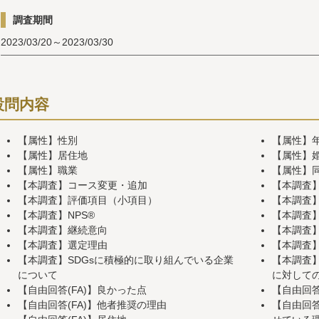
調査期間
2023/03/20～2023/03/30
設問内容
【属性】性別
【属性】
【属性】居住地
【属性】
【属性】職業
【属性】
【本調査】コース変更・追加
【本調査
【本調査】評価項目（小項目）
【本調査
【本調査】NPS®
【本調査
【本調査】継続意向
【本調査
【本調査】選定理由
【本調査
【本調査】SDGsに積極的に取り組んでいる企業
【本調査】
について
に対して
【自由回答(FA)】良かった点
【自由回答
【自由回答(FA)】他者推奨の理由
【自由回答