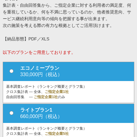
集計表・自由回答集から、ご指定企業に対する利用者の満足度、何
を重視しているか、何を不満に思っているのか、他者推奨意向、サ
ービス継続利用意向等の傾向を把握する事が出来ます。
次の施策を考える際の有力な根拠としてご活用頂けます。
【納品形態】PDF／XLS
以下のプランをご用意しております。
エコノミープラン
330,000円（税込）
基本調査レポート（ランキング概要とグラフ集）
クロス集計表 ― 全体、
ご指定企業1社
自由回答集 ―
ご指定企業1社
のみ
ライトプラン1
660,000円（税込）
基本調査レポート（ランキング概要とグラフ集）
クロス集計表 ― 全体、
ご指定企業5社