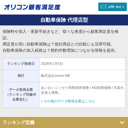
お問い合せ
自動車保険 代理店型
保険料や加入・更新手続きなど、様々な角度から顧客満足度を検
証。
満足度が高い自動車保険は？他社商品との比較にも活用可能。
自動車保険の加入経路は？契約件数増加につながる情報を提供。
ランキング発表日
2026年1月5日
発行
株式会社oricon ME
あいおいニッセイ同和損害保険 / AIG損害保険 / 共栄火
データ取得企業
災海上保険...
（ランキング対象外
企業含む）
» その他のデータ取得企業はこちら
ランキング定義