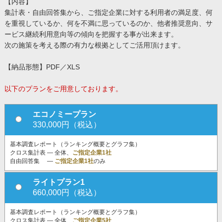
【内容】
集計表・自由回答集から、ご指定企業に対する利用者の満足度、何
を重視しているか、何を不満に思っているのか、他者推奨意向、サ
ービス継続利用意向等の傾向を把握する事が出来ます。
次の施策を考える際の有力な根拠としてご活用頂けます。
【納品形態】PDF／XLS
以下のプランをご用意しております。
エコノミープラン
330,000円（税込）
基本調査レポート（ランキング概要とグラフ集）
クロス集計表 ― 全体、
ご指定企業1社
自由回答集 ―
ご指定企業1社
のみ
ライトプラン1
660,000円（税込）
基本調査レポート（ランキング概要とグラフ集）
クロス集計表 ― 全体、
ご指定企業5社