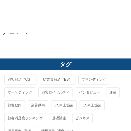
CS／ES用語辞典
ニュース
タグ
顧客満足（CS）
従業員満足（ES）
ブランディング
マーケティング
顧客ロイヤルティ
インタビュー
連載
顧客動向
業界動向
CS向上施策
ES向上施策
顧客満足度ランキング
基礎講座
ビジネス
活用事例 -商標-
活用事例 -調査データ-