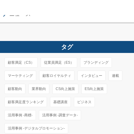
ニュース
タグ
顧客満足（CS）
従業員満足（ES）
ブランディング
マーケティング
顧客ロイヤルティ
インタビュー
連載
顧客動向
業界動向
CS向上施策
ES向上施策
顧客満足度ランキング
基礎講座
ビジネス
活用事例 -商標-
活用事例 -調査データ-
活用事例 -デジタルプロモーション-