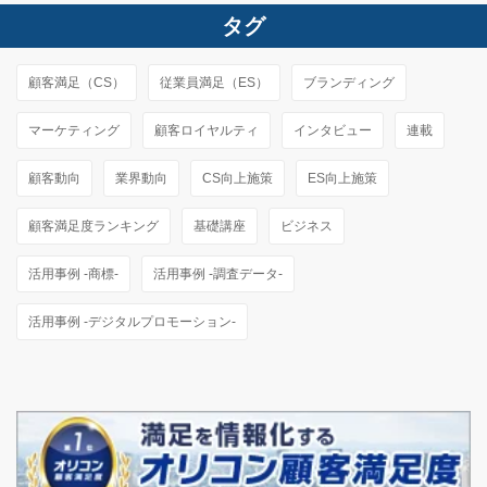
タグ
顧客満足（CS）
従業員満足（ES）
ブランディング
マーケティング
顧客ロイヤルティ
インタビュー
連載
顧客動向
業界動向
CS向上施策
ES向上施策
顧客満足度ランキング
基礎講座
ビジネス
活用事例 -商標-
活用事例 -調査データ-
活用事例 -デジタルプロモーション-