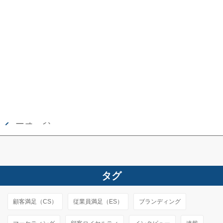
ランキング＆データ分析
特集
キーワード解説
CS／ES用語辞典
ニュース
タグ
顧客満足（CS）
従業員満足（ES）
ブランディング