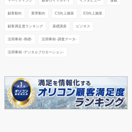
マーケティング
顧客ロイヤルティ
インタビュー
連載
顧客動向
業界動向
CS向上施策
ES向上施策
顧客満足度ランキング
基礎講座
ビジネス
活用事例 -商標-
活用事例 -調査データ-
活用事例 -デジタルプロモーション-