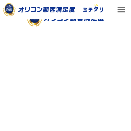
オリコン顧客満足度調査では、「金融」「住宅」「保
険」などのさまざまなカテゴリからランキングを発表して
います。 当社の調査は、各種サービス・商品の利用者の
みを対象にアンケートを実施し、回答をもとに作成してい
もっと見る ▼
ますが、なんでもかんでも調査を行っているわけではあり
ません。想定テーマの市場調査にはじまり、各ランキング
の定義付けや対象企業・評価項目等の設定。回答者の偏り