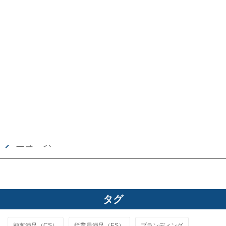
ランキング＆データ分析
特集
キーワード解説
CS／ES用語辞典
ニュース
タグ
顧客満足（CS）
従業員満足（ES）
ブランディング