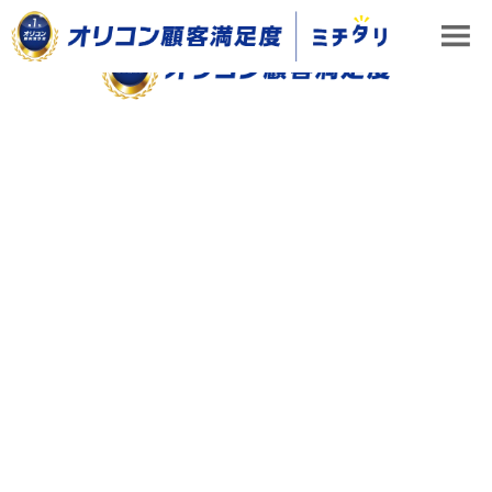
ミチタリ TOP
トップの理由
コロナ禍、住宅業界に訪れる苦境と好機 今後のカ
トップの理由
2020-07-07
｜
コロナ禍、住宅業界に訪れる苦境と好機 今
後のカギとなるのは
3．高齢化社会に備えた“街づくり”も、今後の
住宅業界の課題と可能性に
さらに、新たな時代を見据えてもう1つ同社が力
を注いでいるのが、要介護者にも対応した高齢者向
けサービス住宅やクリニック併用住宅など、高齢者
や医療に配慮した住宅事業だ。今年11月には、第1