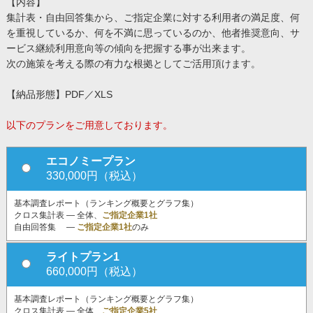
【内容】
集計表・自由回答集から、ご指定企業に対する利用者の満足度、何
を重視しているか、何を不満に思っているのか、他者推奨意向、サ
ービス継続利用意向等の傾向を把握する事が出来ます。
次の施策を考える際の有力な根拠としてご活用頂けます。
【納品形態】PDF／XLS
以下のプランをご用意しております。
エコノミープラン
330,000円（税込）
基本調査レポート（ランキング概要とグラフ集）
クロス集計表 ― 全体、
ご指定企業1社
自由回答集 ―
ご指定企業1社
のみ
ライトプラン1
660,000円（税込）
基本調査レポート（ランキング概要とグラフ集）
クロス集計表 ― 全体、
ご指定企業5社