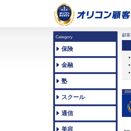
顧客
Category
保険
金融
塾
202
スクール
通信
美容