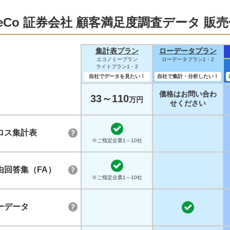
DeCo 証券会社 顧客満足度調査データ 販
集計表プラン
ローデータプラン
エコノミープラン
ローデータプラン1・2
ライトプラン1・2
自社でデータを見たい！
自社で集計・分析したい！
価格はお問い合わ
33～110
万円
せください
ロス集計表
※ご指定企業1～10社
由回答集（FA）
※ご指定企業1～10社
ーデータ