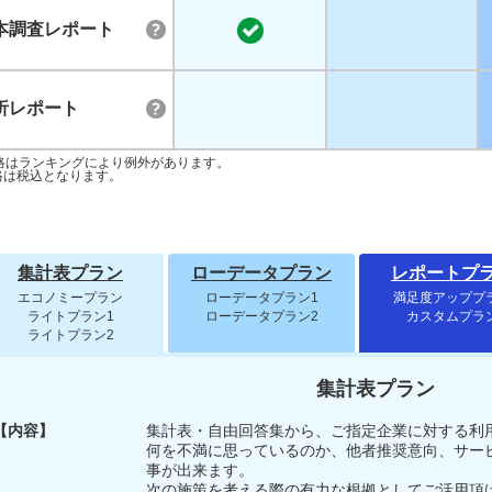
本調査レポート
析レポート
格はランキングにより例外があります。
格は税込となります。
集計表プラン
ローデータプラン
レポートプ
エコノミープラン
ローデータプラン1
満足度アッププ
ライトプラン1
ローデータプラン2
カスタムプラ
ライトプラン2
集計表プラン
【内容】
集計表・自由回答集から、ご指定企業に対する利
何を不満に思っているのか、他者推奨意向、サー
事が出来ます。
次の施策を考える際の有力な根拠としてご活用頂