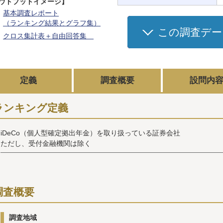
ウトプットイメージ】
基本調査レポート
（ランキング結果とグラフ集）
この調査デー
クロス集計表＋自由回答集
定義
調査概要
設問内
ランキング定義
iDeCo（個人型確定拠出年金）を取り扱っている証券会社
ただし、受付金融機関は除く
調査概要
調査地域