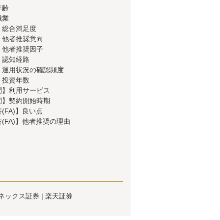
年齢
職業
】総合満足度
】他者推奨意向
】他者推奨因子
】認知経路
】運用状況の確認頻度
】投資年数
問】利用サービス
問】契約開始時期
(FA)】良い点
(FA)】他者推奨の理由
ネックス証券
楽天証券