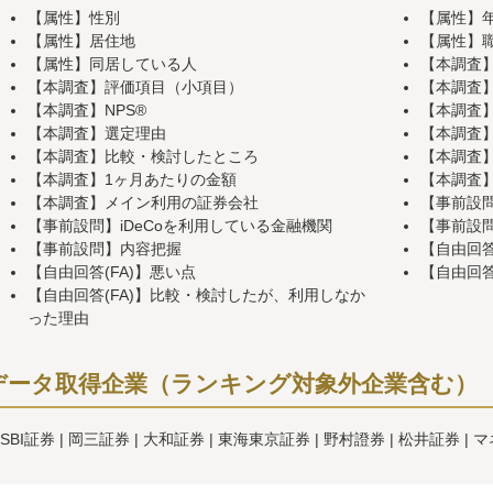
【属性】性別
【属性】
【属性】居住地
【属性】
【属性】同居している人
【本調査
【本調査】評価項目（小項目）
【本調査
【本調査】NPS®
【本調査
【本調査】選定理由
【本調査
【本調査】比較・検討したところ
【本調査
【本調査】1ヶ月あたりの金額
【本調査
【本調査】メイン利用の証券会社
【事前設
【事前設問】iDeCoを利用している金融機関
【事前設
【事前設問】内容把握
【自由回答
【自由回答(FA)】悪い点
【自由回答
【自由回答(FA)】比較・検討したが、利用しなか
った理由
データ取得企業（ランキング対象外企業含む）
SBI証券
岡三証券
大和証券
東海東京証券
野村證券
松井証券
マ