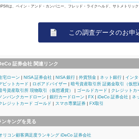
NPS®は、ベイン・アンド・カンパニー、フレッド・ライクヘルド、サトメトリッ
iDeCo 証券会社 関連リンク
住宅ローン
NISA 証券会社
NISA 銀行
外貨預金
ネット銀行
インタ
デビットカード
ロボアドバイザー
暗号資産取引所 証拠金取引（仮想
暗号資産取引所 現物取引（仮想通貨）
ゴールドカード
クレジットカ
ノンバンクカードローン
銀行カードローン
FX
iDeCo 証券会社
ネ
クレジットカード ゴールド
スマホ専業証券
FX取引
ランキングを見る
オリコン顧客満足度ランキング iDeCo 証券会社