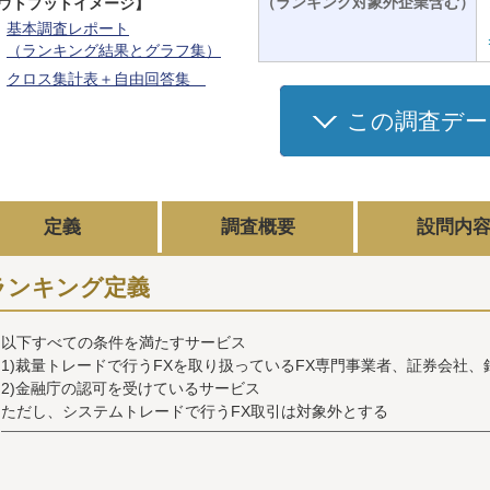
（ランキング対象外企業含む）
ウトプットイメージ】
基本調査レポート
（ランキング結果とグラフ集）
クロス集計表＋自由回答集
この調査デー
定義
調査概要
設問内
ランキング定義
以下すべての条件を満たすサービス
1)裁量トレードで行うFXを取り扱っているFX専門事業者、証券会社、
2)金融庁の認可を受けているサービス
ただし、システムトレードで行うFX取引は対象外とする