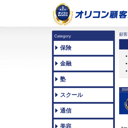
顧客
Category
保険
金融
塾
202
スクール
通信
美容