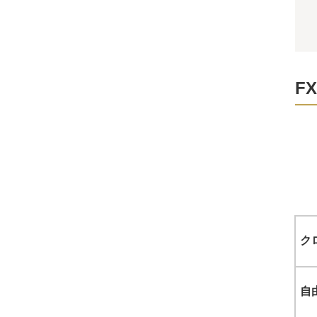
F
ク
自