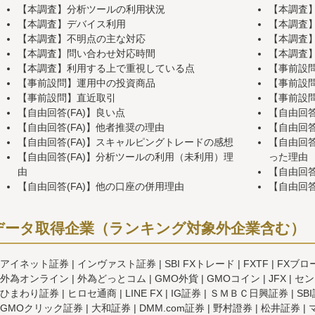
【本調査】分析ツールの利用状況
【本調査
【本調査】デバイス利用
【本調査
【本調査】不明点の主な対応
【本調査
【本調査】問い合わせ対応時間
【本調査
【本調査】利用する上で重視している点
【事前設
【事前設問】運用中の投資商品
【事前設
【事前設問】直近取引
【事前設
【自由回答(FA)】良い点
【自由回答
【自由回答(FA)】他者推奨の理由
【自由回答
【自由回答(FA)】スキャルピングトレードの感想
【自由回答
【自由回答(FA)】分析ツールの利用（未利用）理
った理由
由
【自由回答
【自由回答(FA)】他の口座の併用理由
【自由回答
データ取得企業（ランキング対象外企業含む）
アイネット証券
インヴァスト証券
SBI FXトレード
FXTF
FXブロ
外為オンライン
外為どっとコム
GMO外貨
GMOコイン
JFX
セン
ひまわり証券
ヒロセ通商
LINE FX
IG証券
ＳＭＢＣ日興証券
SB
GMOクリック証券
大和証券
DMM.com証券
野村證券
松井証券