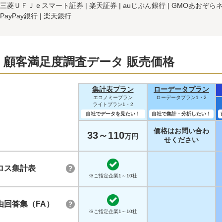
三菱ＵＦＪｅスマート証券
楽天証券
auじぶん銀行
GMOあおぞら
PayPay銀行
楽天銀行
X 顧客満足度調査データ 販売価格
集計表プラン
ローデータプラン
エコノミープラン
ローデータプラン1・2
ライトプラン1・2
自社でデータを見たい！
自社で集計・分析したい！
価格はお問い合わ
33～110
万円
せください
ロス集計表
※ご指定企業1～10社
由回答集（FA）
※ご指定企業1～10社