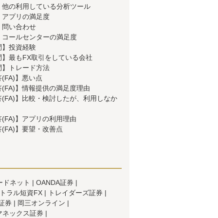
】他の利用している分析ツール
】アプリの満足度
】問い合わせ
】コールセンターの満足度
問】投資経験
問】最もFX取引をしている会社
問】トレード方法
(FA)】悪い点
(FA)】情報提供の満足度理由
(FA)】比較・検討したが、利用しなか
(FA)】アプリの利用理由
(FA)】要望・改善点
ードネット
OANDA証券
トラル短資FX
トレイダーズ証券
I証券
岡三オンライン
マネックス証券