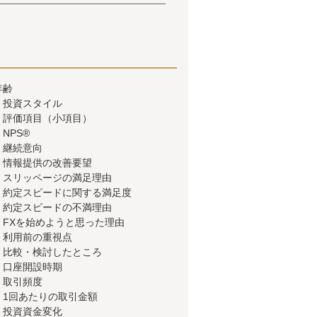
年齢
】投資スタイル
】評価項目（小項目）
NPS®
】継続意向
】情報提供の改善要望
】スリッページの満足理由
】約定スピードに関する満足度
】約定スピードの不満理由
】FXを始めようと思った理由
】利用前の重視点
】比較・検討したところ
】口座開設時期
】取引頻度
】1回あたりの取引金額
】投資資金変化