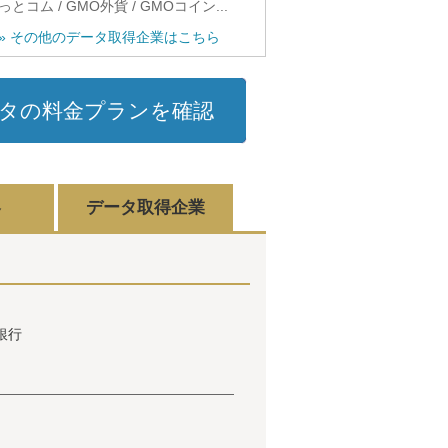
っとコム / GMO外貨 / GMOコイン...
» その他のデータ取得企業はこちら
タの料金プランを確認
容
データ取得企業
銀行