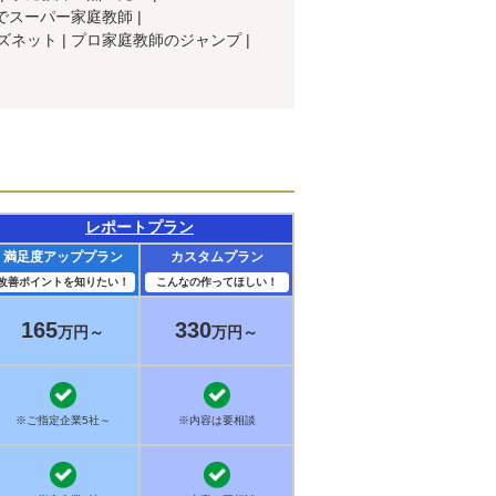
でスーパー家庭教師
ズネット
プロ家庭教師のジャンプ
レポートプラン
満足度アッププラン
カスタムプラン
改善ポイントを知りたい！
こんなの作ってほしい！
165
330
万円～
万円～
※ご指定企業5社～
※内容は要相談