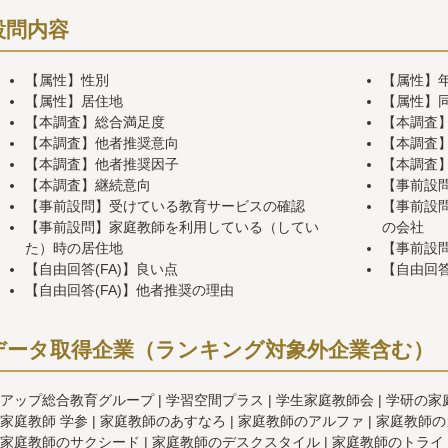
設問内容
【属性】性別
【属性】
【属性】居住地
【属性】
【本調査】総合満足度
【本調査
【本調査】他者推奨意向
【本調査】
【本調査】他者推奨因子
【本調査
【本調査】継続意向
【事前設
【事前設問】受けている教育サービスの確認
【事前設
【事前設問】家庭教師を利用している（してい
の会社
た）時の居住地
【事前設
【自由回答(FA)】良い点
【自由回答
【自由回答(FA)】他者推奨の理由
データ取得企業（ランキング対象外企業含む）
アップ総合教育グループ
学習空間プラス
学生家庭教師会
学研の家
家庭教師 学参
家庭教師のあすなろ
家庭教師のアルファ
家庭教師の
家庭教師のサクシード
家庭教師のデスクスタイル
家庭教師のトライ