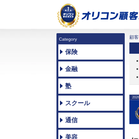
顧客
Category
保険
金融
塾
202
スクール
通信
美容