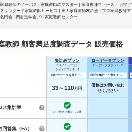
家庭教師のノーバス
家庭教師のマスター
家庭教師ファースト
自宅
スタンダード家庭教師サービス
東大家庭教師友の会
プロ家庭教師ア
名門会
四谷進学会プロ家庭教師センター
庭教師 顧客満足度調査データ 販売価格
集計表プラン
ローデータプラン
エコノミープラン
ローデータプラン1・2
ライトプラン1・2
自社でデータを見たい！
自社で集計・分析したい！
価格はお問い合わ
33～110
万円
せください
ロス集計表
※ご指定企業1～10社
由回答集（FA）