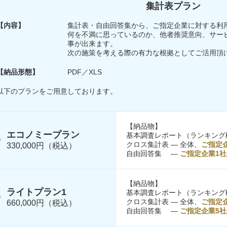
集計表プラン
【内容】
集計表・自由回答集から、ご指定企業に対する利
何を不満に思っているのか、他者推奨意向、サー
事が出来ます。
次の施策を考える際の有力な根拠としてご活用頂
【納品形態】
PDF／XLS
以下のプランをご用意しております。
【納品物】
エコノミープラン
基本調査レポート（ランキング
クロス集計表 ― 全体、
ご指定
330,000円（税込）
自由回答集 ―
ご指定企業1社
【納品物】
ライトプラン1
基本調査レポート（ランキング
クロス集計表 ― 全体、
ご指定
660,000円（税込）
自由回答集 ―
ご指定企業5社