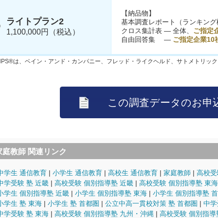
【納品物】
ライトプラン2
基本調査レポート（ランキング
クロス集計表 ― 全体、
ご指定企
1,100,000円（税込）
自由回答集 ―
ご指定企業10
NPS®は、ベイン・アンド・カンパニー、フレッド・ライクヘルド、サトメトリッ
家庭教師 関連リンク
中学生 通信教育
小学生 通信教育
高校生 通信教育
家庭教師
高校受
中学受験 塾 近畿
高校受験 個別指導塾 近畿
高校受験 個別指導塾 東海
小学生 個別指導塾 近畿
小学生 個別指導塾 東海
小学生 個別指導塾 
小学生 塾 東海
小学生 塾 首都圏
公立中高一貫校対策 塾 首都圏
中学
中学受験 塾 東海
高校受験 個別指導塾 九州・沖縄
高校受験 個別指導