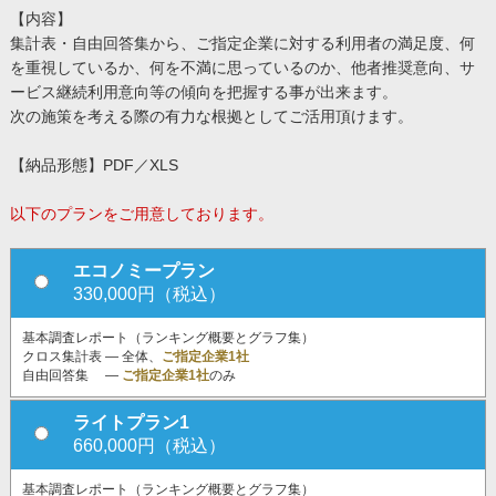
【内容】
集計表・自由回答集から、ご指定企業に対する利用者の満足度、何
を重視しているか、何を不満に思っているのか、他者推奨意向、サ
ービス継続利用意向等の傾向を把握する事が出来ます。
次の施策を考える際の有力な根拠としてご活用頂けます。
【納品形態】PDF／XLS
以下のプランをご用意しております。
エコノミープラン
330,000円（税込）
基本調査レポート（ランキング概要とグラフ集）
クロス集計表 ― 全体、
ご指定企業1社
自由回答集 ―
ご指定企業1社
のみ
ライトプラン1
660,000円（税込）
基本調査レポート（ランキング概要とグラフ集）