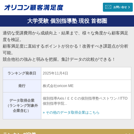
お問い合せ
大学受験 個別指導塾 現役 首都圏
適切な受講費用から成績向上・結果まで、様々な角度から顧客満足
度を検証。
顧客満足度に直結するポイントが分かる！改善すべき課題点が分析
可能。
競合他社の強みと弱みを把握。集計データの比較ができる！
ランキング発表日
2025年11月4日
発行
株式会社oricon ME
個別指導Axis / ＥＣＣの個別指導塾ベストワン / ITTO
データ取得企業
個別指導学院...
（ランキング対象外
企業含む）
» その他のデータ取得企業はこちら