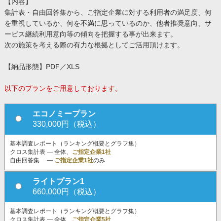
【内容】
集計表・自由回答集から、ご指定企業に対する利用者の満足度、何
を重視しているか、何を不満に思っているのか、他者推奨意向、サ
ービス継続利用意向等の傾向を把握する事が出来ます。
次の施策を考える際の有力な根拠としてご活用頂けます。
【納品形態】PDF／XLS
以下のプランをご用意しております。
エコノミープラン
330,000円（税込）
基本調査レポート（ランキング概要とグラフ集）
クロス集計表 ― 全体、
ご指定企業1社
自由回答集 ―
ご指定企業1社
のみ
ライトプラン1
660,000円（税込）
基本調査レポート（ランキング概要とグラフ集）
クロス集計表 ― 全体、
ご指定企業5社