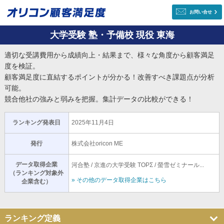
お問い合せ
大学受験 塾・予備校 現役 東海
適切な受講費用から成績向上・結果まで、様々な角度から顧客満足
度を検証。
顧客満足度に直結するポイントが分かる！改善すべき課題点が分析
可能。
競合他社の強みと弱みを把握。集計データの比較ができる！
ランキング発表日
2025年11月4日
発行
株式会社oricon ME
データ取得企業
河合塾 / 京進の大学受験 TOPΣ / 螢雪ゼミナール...
（ランキング対象外
» その他のデータ取得企業はこちら
企業含む）
ランキング定義