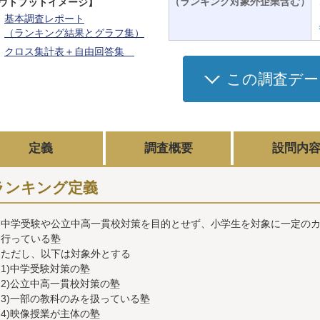
（ランキング対象外企業含む）
ウトプットイメージ】
基本調査レポート
（ランキング結果とグラフ集）
クロス集計表＋自由回答集
この調査デー
定義
調査概要
設問内
ランキング定義
中学受験や公立中高一貫校対策を目的とせず、小学生を対象に一定の
行っている塾
ただし、以下は対象外とする
1)中学受験対策の塾
2)公立中高一貫校対策の塾
3)一部の教科のみを扱っている塾
4)映像授業が主体の塾