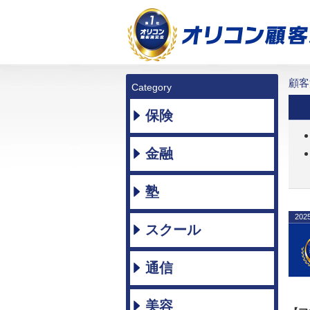
顧客
Category
保険
金融
塾
202
スクール
通信
美容