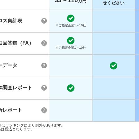
33～110
万円
せください
ロス集計表
※ご指定企業1～10社
由回答集（FA）
※ご指定企業1～10社
ーデータ
本調査レポート
析レポート
格はランキングにより例外があります。
格は税込となります。