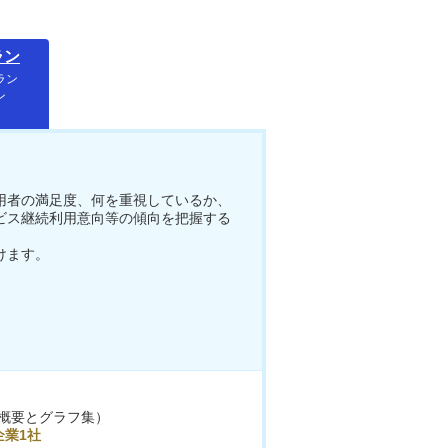
ラン
ラン
ン
用者の満足度、何を重視しているか、
ビス継続利用意向等の傾向を把握する
けます。
概要とグラフ集）
企業1社