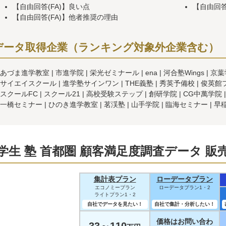
【自由回答(FA)】良い点
【自由回答
【自由回答(FA)】他者推奨の理由
データ取得企業（ランキング対象外企業含む）
あづま進学教室
市進学院
栄光ゼミナール
ena
河合塾Wings
京葉
サイエイスクール
進学塾サインワン
THE義塾
秀英予備校
俊英館
スクールFC
スクール21
高校受験ステップ
創研学院
CG中萬学院
一橋セミナー
ひのき進学教室
茗渓塾
山手学院
臨海セミナー
早
学生 塾 首都圏 顧客満足度調査データ 販
集計表プラン
ローデータプラン
エコノミープラン
ローデータプラン1・2
ライトプラン1・2
自社でデータを見たい！
自社で集計・分析したい！
価格はお問い合わ