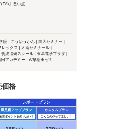
(FA)】悪い点
学院
こうゆうかん
国大セミナー
フレックス
湘南ゼミナール
筑波進研スクール
東葛進学プラザ
稲田アカデミー
W早稲田ゼミ
売価格
レポートプラン
満足度アッププラン
カスタムプラン
改善ポイントを知りたい！
こんなの作ってほしい！