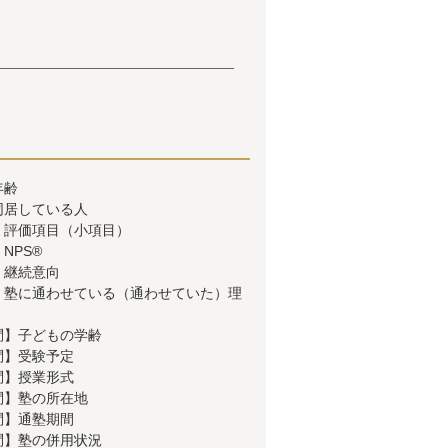
年齢
同居している人
】評価項目（小項目）
NPS®
】継続意向
】塾に通わせている（通わせていた）理
問】子どもの学齢
問】受験予定
問】授業形式
問】塾の所在地
問】通塾期間
問】塾の併用状況