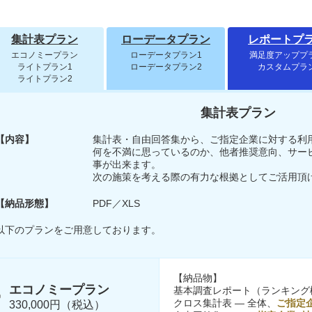
集計表プラン
ローデータプラン
レポートプ
エコノミープラン
ローデータプラン1
満足度アッププ
ライトプラン1
ローデータプラン2
カスタムプラ
ライトプラン2
集計表プラン
【内容】
集計表・自由回答集から、ご指定企業に対する利
何を不満に思っているのか、他者推奨意向、サー
事が出来ます。
次の施策を考える際の有力な根拠としてご活用頂
【納品形態】
PDF／XLS
以下のプランをご用意しております。
【納品物】
エコノミープラン
基本調査レポート（ランキング
クロス集計表 ― 全体、
ご指定
330,000円（税込）