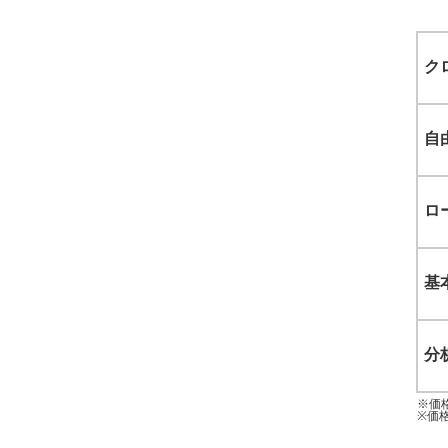
ク
自
ロ
基
分
※価
※価