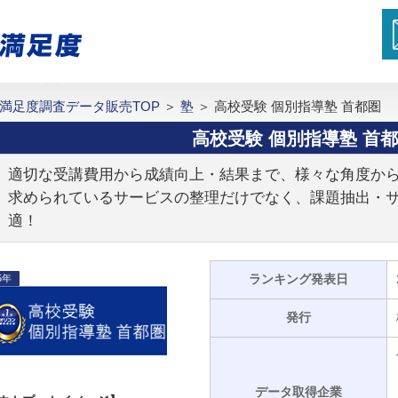
満足度調査データ販売TOP
＞
塾
＞
高校受験 個別指導塾 首都圏
高校受験 個別指導塾 首
適切な受講費用から成績向上・結果まで、様々な角度か
求められているサービスの整理だけでなく、課題抽出・
適！
ランキング発表日
5年
発行
データ取得企業