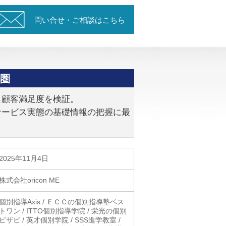
問い合せ・ご相談はこちら
都圏
ら顧客満足度を検証。
サービス実態の基礎情報の把握に最
2025年11月4日
株式会社oricon ME
個別指導Axis / ＥＣＣの個別指導塾ベス
トワン / ITTO個別指導学院 / 栄光の個別
ビザビ / 英才個別学院 / SSS進学教室 /