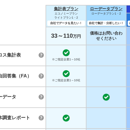
集計表プラン
ローデータプラン
エコノミープラン
ローデータプラン1・2
ライトプラン1・2
自社でデータを見たい！
自社で集計・分析したい！
価格はお問い合わ
33～110
万円
せください
ロス集計表
※ご指定企業1～10社
由回答集（FA）
※ご指定企業1～10社
ーデータ
本調査レポート