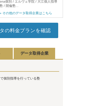
ena個別 / エルヴェ学院 / 大江個人指導
塾 / 開倫塾...
» その他のデータ取得企業はこちら
タの料金プランを確認
容
データ取得企業
ムで個別指導を行っている塾