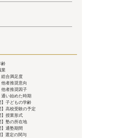
年齢
職業
】総合満足度
】他者推奨意向
】他者推奨因子
】通い始めた時期
問】子どもの学齢
問】高校受験の予定
問】授業形式
問】塾の所在地
問】通塾期間
問】選定の関与