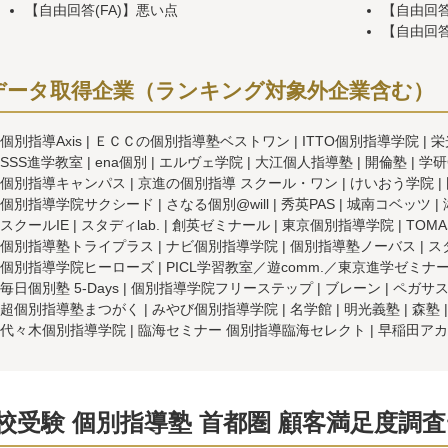
【自由回答(FA)】悪い点
【自由回答
【自由回答
データ取得企業（ランキング対象外企業含む）
個別指導Axis
ＥＣＣの個別指導塾ベストワン
ITTO個別指導学院
栄
SSS進学教室
ena個別
エルヴェ学院
大江個人指導塾
開倫塾
学研
個別指導キャンパス
京進の個別指導 スクール・ワン
けいおう学院
個別指導学院サクシード
さなる個別@will
秀英PAS
城南コベッツ
スクールIE
スタディlab.
創英ゼミナール
東京個別指導学院
TOMA
個別指導塾トライプラス
ナビ個別指導学院
個別指導塾ノーバス
ス
個別指導学院ヒーローズ
PICL学習教室／遊comm.／東京進学ゼミナ
毎日個別塾 5-Days
個別指導学院フリーステップ
ブレーン
ペガサ
超個別指導塾まつがく
みやび個別指導学院
名学館
明光義塾
森塾
代々木個別指導学院
臨海セミナー 個別指導臨海セレクト
早稲田アカ
校受験 個別指導塾 首都圏 顧客満足度調