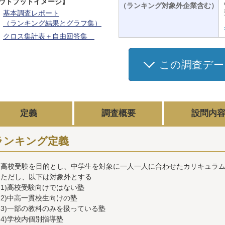
ウトプットイメージ】
（ランキング対象外企業含む）
基本調査レポート
（ランキング結果とグラフ集）
クロス集計表＋自由回答集
この調査デー
定義
調査概要
設問内
ランキング定義
高校受験を目的とし、中学生を対象に一人一人に合わせたカリキュラ
ただし、以下は対象外とする
1)高校受験向けではない塾
2)中高一貫校生向けの塾
3)一部の教科のみを扱っている塾
4)学校内個別指導塾