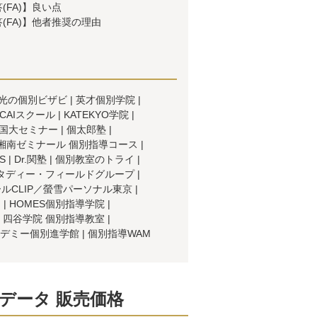
(FA)】良い点
(FA)】他者推奨の理由
光の個別ビザビ
英才個別学院
CAIスクール
KATEKYO学院
国大セミナー
個太郎塾
湘南ゼミナール 個別指導コース
S
Dr.関塾
個別教室のトライ
タディー・フィールドグループ
ールCLIP／螢雪パーソナル東京
ス
HOMES個別指導学院
四谷学院 個別指導教室
デミー個別進学館
個別指導WAM
査データ 販売価格