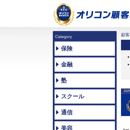
顧客
Category
保険
金融
塾
202
スクール
通信
美容