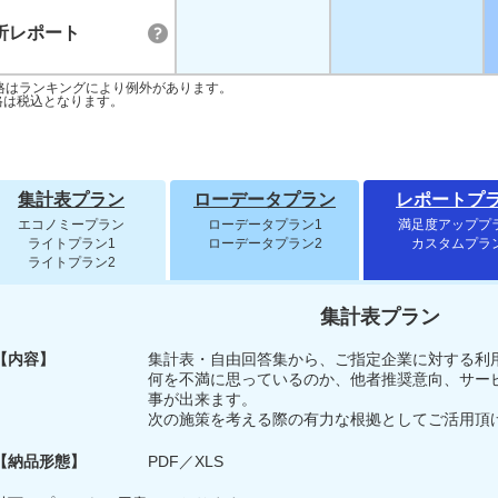
析レポート
格はランキングにより例外があります。
格は税込となります。
集計表プラン
ローデータプラン
レポートプ
エコノミープラン
ローデータプラン1
満足度アッププ
ライトプラン1
ローデータプラン2
カスタムプラ
ライトプラン2
集計表プラン
【内容】
集計表・自由回答集から、ご指定企業に対する利
何を不満に思っているのか、他者推奨意向、サー
事が出来ます。
次の施策を考える際の有力な根拠としてご活用頂
【納品形態】
PDF／XLS