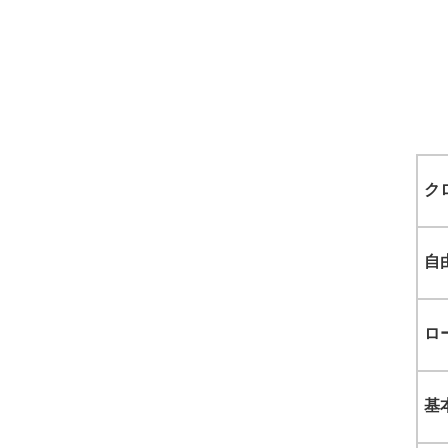
ク
自
ロ
基