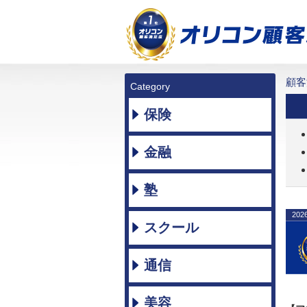
顧客
Category
保険
金融
塾
202
スクール
通信
美容