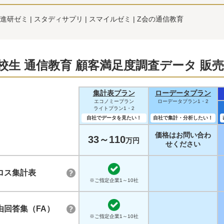
進研ゼミ
スタディサプリ
スマイルゼミ
Z会の通信教育
校生 通信教育 顧客満足度調査データ 販
集計表プラン
ローデータプラン
エコノミープラン
ローデータプラン1・2
ライトプラン1・2
自社でデータを見たい！
自社で集計・分析したい！
価格はお問い合わ
33～110
万円
せください
ロス集計表
※ご指定企業1～10社
由回答集（FA）
※ご指定企業1～10社