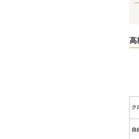
高
ク
自