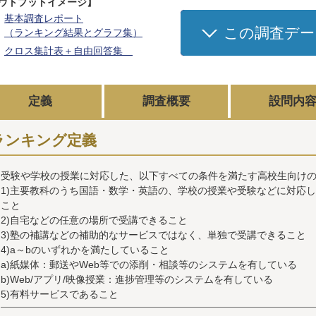
ウトプットイメージ】
基本調査レポート
この調査デー
（ランキング結果とグラフ集）
クロス集計表＋自由回答集
定義
調査概要
設問内
ランキング定義
受験や学校の授業に対応した、以下すべての条件を満たす高校生向け
1)主要教科のうち国語・数学・英語の、学校の授業や受験などに対応
こと
2)自宅などの任意の場所で受講できること
3)塾の補講などの補助的なサービスではなく、単独で受講できること
4)a～bのいずれかを満たしていること
a)紙媒体：郵送やWeb等での添削・相談等のシステムを有している
b)Web/アプリ/映像授業：進捗管理等のシステムを有している
5)有料サービスであること