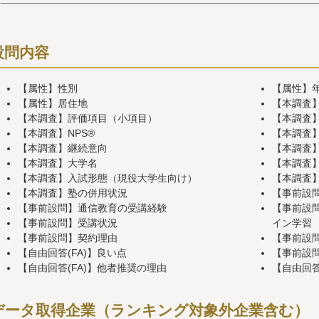
設問内容
【属性】性別
【属性】
【属性】居住地
【本調査
【本調査】評価項目（小項目）
【本調査
【本調査】NPS®
【本調査
【本調査】継続意向
【本調査
【本調査】大学名
【本調査
【本調査】入試形態（現役大学生向け）
【本調査
【本調査】塾の併用状況
【事前設
【事前設問】通信教育の受講経験
【事前設
【事前設問】受講状況
イン学習
【事前設問】契約理由
【事前設
【自由回答(FA)】良い点
【事前設
【自由回答(FA)】他者推奨の理由
【自由回答
データ取得企業（ランキング対象外企業含む）