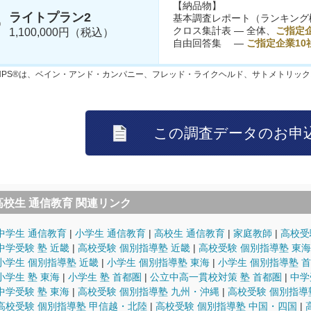
【納品物】
ライトプラン2
基本調査レポート（ランキング
クロス集計表 ― 全体、
ご指定企
1,100,000円（税込）
自由回答集 ―
ご指定企業10
NPS®は、ベイン・アンド・カンパニー、フレッド・ライクヘルド、サトメトリッ
高校生 通信教育 関連リンク
中学生 通信教育
小学生 通信教育
高校生 通信教育
家庭教師
高校受
中学受験 塾 近畿
高校受験 個別指導塾 近畿
高校受験 個別指導塾 東海
小学生 個別指導塾 近畿
小学生 個別指導塾 東海
小学生 個別指導塾 
小学生 塾 東海
小学生 塾 首都圏
公立中高一貫校対策 塾 首都圏
中学
中学受験 塾 東海
高校受験 個別指導塾 九州・沖縄
高校受験 個別指導
高校受験 個別指導塾 甲信越・北陸
高校受験 個別指導塾 中国・四国