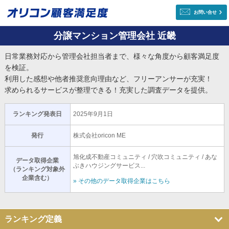
お問い合せ
分譲マンション管理会社 近畿
日常業務対応から管理会社担当者まで、様々な角度から顧客満足度
を検証。
利用した感想や他者推奨意向理由など、フリーアンサーが充実！
求められるサービスが整理できる！充実した調査データを提供。
ランキング発表日
2025年9月1日
発行
株式会社oricon ME
旭化成不動産コミュニティ / 穴吹コミュニティ / あな
データ取得企業
ぶきハウジングサービス...
（ランキング対象外
企業含む）
» その他のデータ取得企業はこちら
ランキング定義