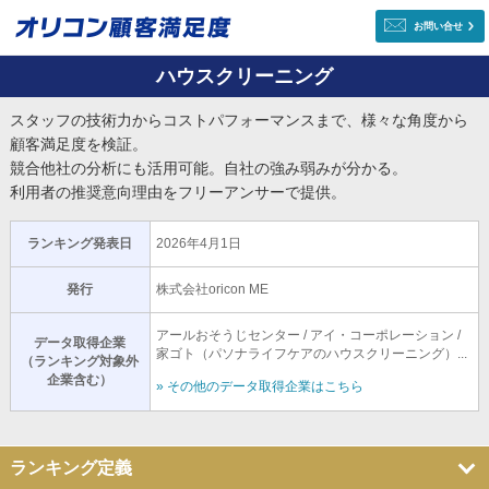
お問い合せ
ハウスクリーニング
スタッフの技術力からコストパフォーマンスまで、様々な角度から
顧客満足度を検証。
競合他社の分析にも活用可能。自社の強み弱みが分かる。
利用者の推奨意向理由をフリーアンサーで提供。
ランキング発表日
2026年4月1日
発行
株式会社oricon ME
アールおそうじセンター / アイ・コーポレーション /
データ取得企業
家ゴト（パソナライフケアのハウスクリーニング）...
（ランキング対象外
企業含む）
» その他のデータ取得企業はこちら
ランキング定義