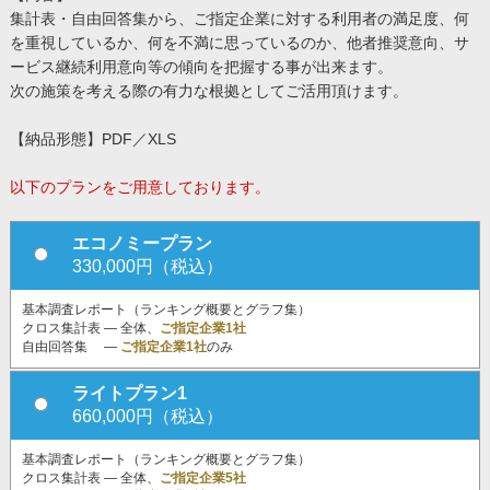
集計表・自由回答集から、ご指定企業に対する利用者の満足度、何
を重視しているか、何を不満に思っているのか、他者推奨意向、サ
ービス継続利用意向等の傾向を把握する事が出来ます。
次の施策を考える際の有力な根拠としてご活用頂けます。
【納品形態】PDF／XLS
以下のプランをご用意しております。
エコノミープラン
330,000円（税込）
基本調査レポート（ランキング概要とグラフ集）
クロス集計表 ― 全体、
ご指定企業1社
自由回答集 ―
ご指定企業1社
のみ
ライトプラン1
660,000円（税込）
基本調査レポート（ランキング概要とグラフ集）
クロス集計表 ― 全体、
ご指定企業5社