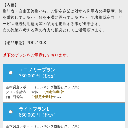
【内容】
集計表・自由回答集から、ご指定企業に対する利用者の満足度、何
を重視しているか、何を不満に思っているのか、他者推奨意向、サ
ービス継続利用意向等の傾向を把握する事が出来ます。
次の施策を考える際の有力な根拠としてご活用頂けます。
【納品形態】PDF／XLS
以下のプランをご用意しております。
エコノミープラン
330,000円（税込）
基本調査レポート（ランキング概要とグラフ集）
クロス集計表 ― 全体、
ご指定企業1社
自由回答集 ―
ご指定企業1社
のみ
ライトプラン1
660,000円（税込）
基本調査レポート（ランキング概要とグラフ集）