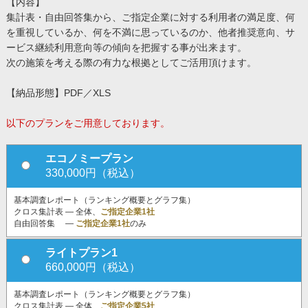
【内容】
集計表・自由回答集から、ご指定企業に対する利用者の満足度、何
を重視しているか、何を不満に思っているのか、他者推奨意向、サ
ービス継続利用意向等の傾向を把握する事が出来ます。
次の施策を考える際の有力な根拠としてご活用頂けます。
【納品形態】PDF／XLS
以下のプランをご用意しております。
エコノミープラン
330,000円（税込）
基本調査レポート（ランキング概要とグラフ集）
クロス集計表 ― 全体、
ご指定企業1社
自由回答集 ―
ご指定企業1社
のみ
ライトプラン1
660,000円（税込）
基本調査レポート（ランキング概要とグラフ集）
クロス集計表 ― 全体、
ご指定企業5社