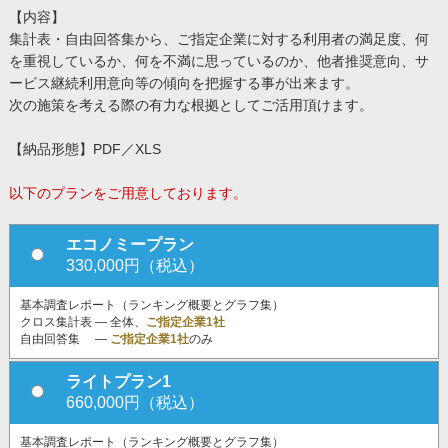
【内容】
集計表・自由回答集から、ご指定企業に対する利用者の満足度、何
を重視しているか、何を不満に思っているのか、他者推奨意向、サ
ービス継続利用意向等の傾向を把握する事が出来ます。
次の施策を考える際の有力な根拠としてご活用頂けます。
【納品形態】PDF／XLS
以下のプランをご用意しております。
エコノミープラン
330,000円（税込）
基本調査レポート（ランキング概要とグラフ集）
クロス集計表 ― 全体、
ご指定企業1社
自由回答集 ―
ご指定企業1社
のみ
ライトプラン1
660,000円（税込）
基本調査レポート（ランキング概要とグラフ集）