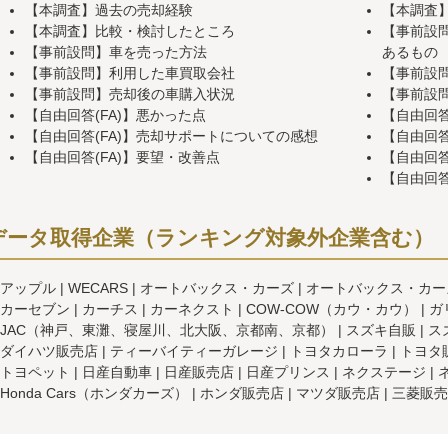
【本調査】過去の売却経験
【本調査
【本調査】比較・検討したところ
【事前設
【事前設問】車を売った方法
あるもの
【事前設問】利用した車買取会社
【事前設
【事前設問】売却後の車購入状況
【事前設
【自由回答(FA)】悪かった点
【自由回答
【自由回答(FA)】売却サポートについての感想
【自由回答
【自由回答(FA)】要望・改善点
【自由回答
【自由回答
データ取得企業（ランキング対象外企業含む）
アップル
WECARS
オートバックス・カーズ
オートバックス・カー
カーセブン
カーチス
カーネクスト
COW-COW（カウ・カウ）
ガ
JAC（神戸、東灘、寝屋川、北大阪、京都南、京都）
スズキ自販
ス
ダイハツ販売店
ティーバイティーガレージ
トヨタカローラ
トヨタ
トヨペット
日産自動車
日産販売店
日産プリンス
ネクステージ
Honda Cars（ホンダカーズ）
ホンダ販売店
マツダ販売店
三菱販売