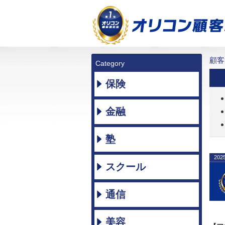
顧客
Category
保険
金融
塾
202
スクール
通信
美容