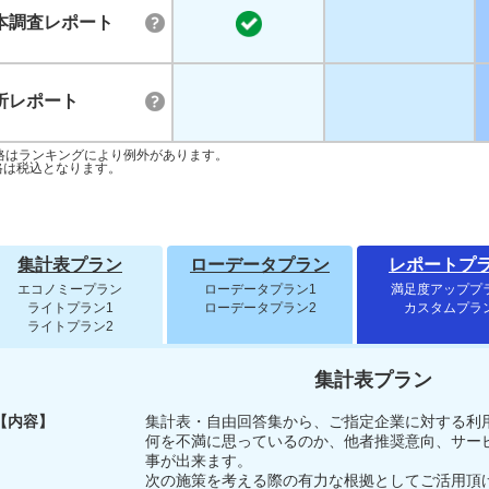
本調査レポート
析レポート
格はランキングにより例外があります。
格は税込となります。
集計表プラン
ローデータプラン
レポートプ
エコノミープラン
ローデータプラン1
満足度アッププ
ライトプラン1
ローデータプラン2
カスタムプラ
ライトプラン2
集計表プラン
【内容】
集計表・自由回答集から、ご指定企業に対する利
何を不満に思っているのか、他者推奨意向、サー
事が出来ます。
次の施策を考える際の有力な根拠としてご活用頂