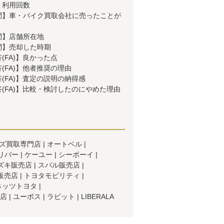
】利用回数
問】車・バイク買取会社に売ったことが
問】店舗所在地
問】売却した時期
(FA)】良かった点
(FA)】他者推奨の理由
(FA)】査定の説明の納得感
(FA)】比較・検討したのにやめた理由
ズ買取専門店
オートベル
リバー
ケーユー
シーボーイ
ズキ販売店
スバル販売店
販売店
トヨタモビリティ
ネッツトヨタ
店
ユーポス
ラビット
LIBERALA