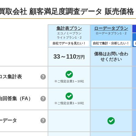
買取会社 顧客満足度調査データ 販売価格
集計表プラン
ローデータプラン
エコノミープラン
ローデータプラン1・2
ライトプラン1・2
自社でデータを見たい！
自社で集計・分析したい！
価格はお問い合わ
33～110
万円
せください
ロス集計表
※ご指定企業1～10社
由回答集（FA）
※ご指定企業1～10社
ーデータ