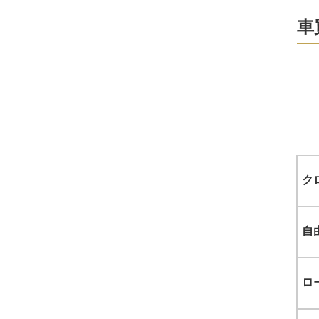
車
ク
自
ロ