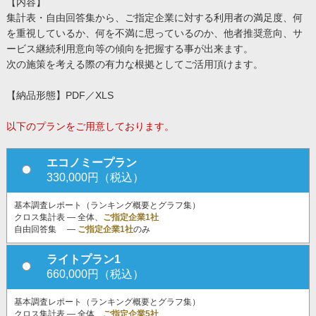
【内容】
集計表・自由回答集から、ご指定企業に対する利用者の満足度、何
を重視しているか、何を不満に思っているのか、他者推奨意向、サ
ービス継続利用意向等の傾向を把握する事が出来ます。
次の施策を考える際の有力な根拠としてご活用頂けます。
【納品形態】PDF／XLS
以下のプランをご用意しております。
エコノミープラン
330,000円（税込）
基本調査レポート（ランキング概要とグラフ集）
クロス集計表 ― 全体、
ご指定企業1社
自由回答集 ―
ご指定企業1社
のみ
ライトプラン1
660,000円（税込）
基本調査レポート（ランキング概要とグラフ集）
クロス集計表 ― 全体、
ご指定企業5社